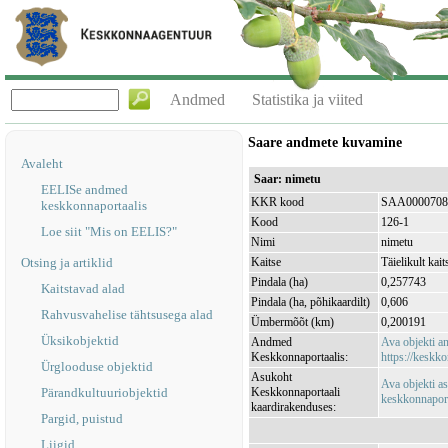
Andmed
Statistika ja viited
Saare andmete kuvamine
Avaleht
Saar: nimetu
EELISe andmed
KKR kood
SAA0000708
keskkonnaportaalis
Kood
126-1
Loe siit "Mis on EELIS?"
Nimi
nimetu
Otsing ja artiklid
Kaitse
Täielikult kait
Pindala (ha)
0,257743
Kaitstavad alad
Pindala (ha, põhikaardilt)
0,606
Rahvusvahelise tähtsusega alad
Ümbermõõt (km)
0,200191
Üksikobjektid
Andmed
Ava objekti 
Keskkonnaportaalis:
https://keskko
Ürglooduse objektid
Asukoht
Ava objekti a
Pärandkultuuriobjektid
Keskkonnaportaali
keskkonnaporta
kaardirakenduses:
Pargid, puistud
Liigid