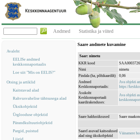
Andmed
Statistika ja viited
Saare andmete kuvamine
Avaleht
Saar: nimetu
EELISe andmed
KKR kood
SAA0003726
keskkonnaportaalis
Nimi
nimetu
Loe siit "Mis on EELIS?"
Pindala (ha, põhikaardilt)
0,06
Otsing ja artiklid
Andmed
Ava objekti 
Keskkonnaportaalis:
https://keskko
Kaitstavad alad
Asukoht
Ava objekti a
Keskkonnaportaali
Rahvusvahelise tähtsusega alad
keskkonnaporta
kaardirakenduses:
Üksikobjektid
Ürglooduse objektid
Saare haldusüksused
Saare maakon
Pärandkultuuriobjektid
Pargid, puistud
Saarel asuvad kaitsealused
Väinamere ho
alad ning üksikobjektid
Liigid