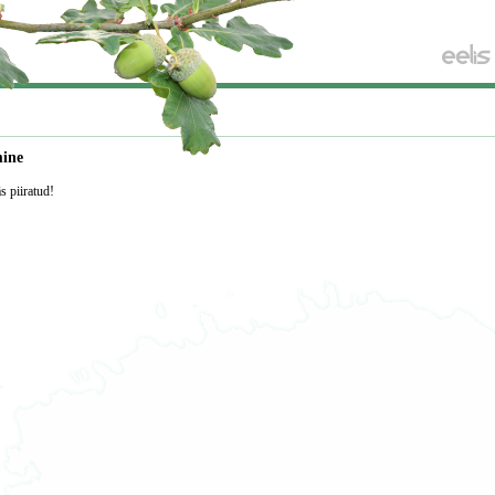
mine
äs piiratud!