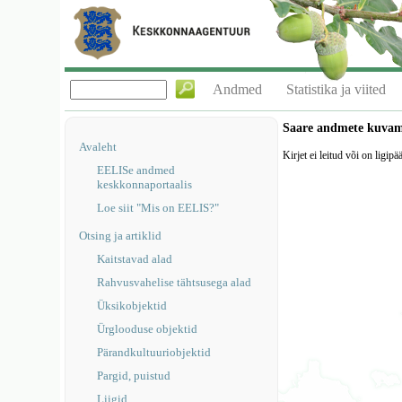
Andmed
Statistika ja viited
Saare andmete kuva
Avaleht
Kirjet ei leitud või on ligipä
EELISe andmed
keskkonnaportaalis
Loe siit "Mis on EELIS?"
Otsing ja artiklid
Kaitstavad alad
Rahvusvahelise tähtsusega alad
Üksikobjektid
Ürglooduse objektid
Pärandkultuuriobjektid
Pargid, puistud
Liigid