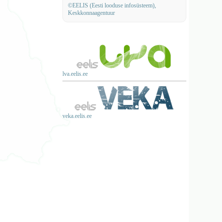
©EELIS (Eesti looduse infosüsteem),
Keskkonnaagentuur
lva.eelis.ee
veka.eelis.ee