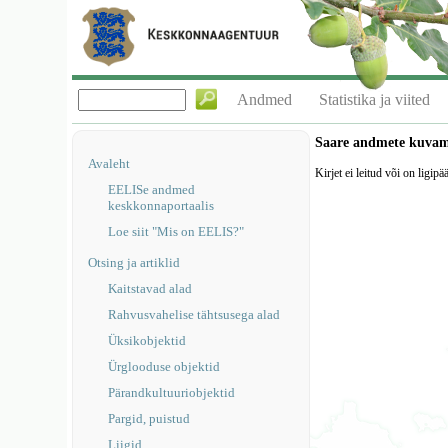
Andmed
Statistika ja viited
Saare andmete kuva
Avaleht
Kirjet ei leitud või on ligipä
EELISe andmed
keskkonnaportaalis
Loe siit "Mis on EELIS?"
Otsing ja artiklid
Kaitstavad alad
Rahvusvahelise tähtsusega alad
Üksikobjektid
Ürglooduse objektid
Pärandkultuuriobjektid
Pargid, puistud
Liigid