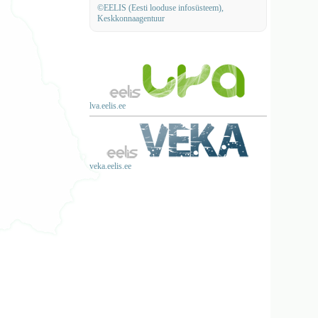
©EELIS (Eesti looduse infosüsteem),
Keskkonnaagentuur
lva.eelis.ee
veka.eelis.ee