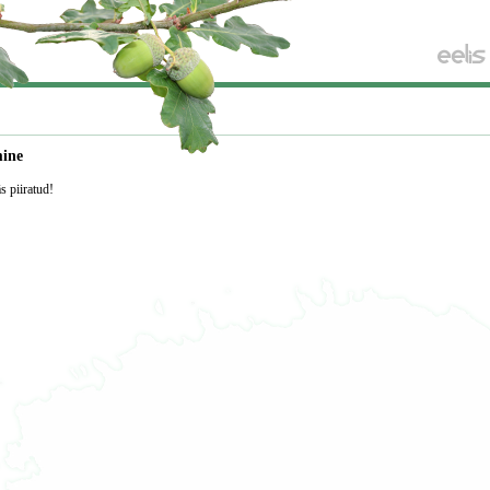
mine
äs piiratud!