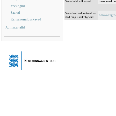
Saare haldusüksused
Saare maakond
Veekogud
Saared
Saarel asuvad kaitsealused
Karala-Pilgu
alad ning üksikobjektid
Kaitsekorralduskavad
Abimaterjalid