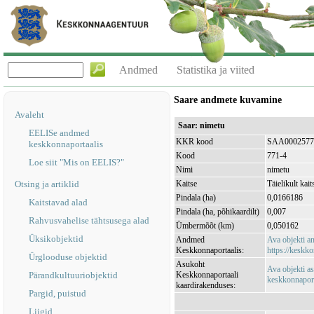
Andmed
Statistika ja viited
Saare andmete kuvamine
Avaleht
Saar: nimetu
EELISe andmed
KKR kood
SAA0002577
keskkonnaportaalis
Kood
771-4
Loe siit "Mis on EELIS?"
Nimi
nimetu
Otsing ja artiklid
Kaitse
Täielikult kait
Pindala (ha)
0,0166186
Kaitstavad alad
Pindala (ha, põhikaardilt)
0,007
Rahvusvahelise tähtsusega alad
Ümbermõõt (km)
0,050162
Üksikobjektid
Andmed
Ava objekti 
Keskkonnaportaalis:
https://keskko
Ürglooduse objektid
Asukoht
Ava objekti a
Pärandkultuuriobjektid
Keskkonnaportaali
keskkonnaporta
kaardirakenduses:
Pargid, puistud
Liigid