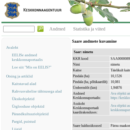
Andmed
Statistika ja viited
Saare andmete kuvamine
Avaleht
Saar: nimetu
EELISe andmed
KKR kood
SAA0000089
keskkonnaportaalis
Nimi
nimetu
Loe siit "Mis on EELIS?"
Kaitse
Täielikult kait
Otsing ja artiklid
Pindala (ha)
10,1526
Pindala (ha, põhikaardilt)
10,081
Kaitstavad alad
Ümbermõõt (km)
1,94876
Rahvusvahelise tähtsusega alad
Andmed
Ava objekti 
Keskkonnaportaalis:
https://keskko
Üksikobjektid
Asukoht
Ava objekti a
Ürglooduse objektid
Keskkonnaportaali
keskkonnaporta
kaardirakenduses:
Pärandkultuuriobjektid
Pargid, puistud
Saare haldusüksused
Pärnu maakond
Liigid