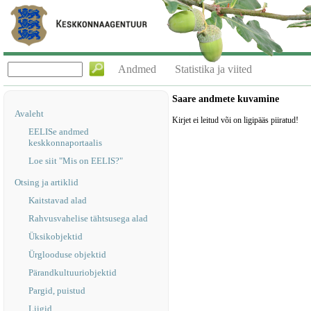
Andmed
Statistika ja viited
Saare andmete kuvamine
Avaleht
Kirjet ei leitud või on ligipääs piiratud!
EELISe andmed
keskkonnaportaalis
Loe siit "Mis on EELIS?"
Otsing ja artiklid
Kaitstavad alad
Rahvusvahelise tähtsusega alad
Üksikobjektid
Ürglooduse objektid
Pärandkultuuriobjektid
Pargid, puistud
Liigid