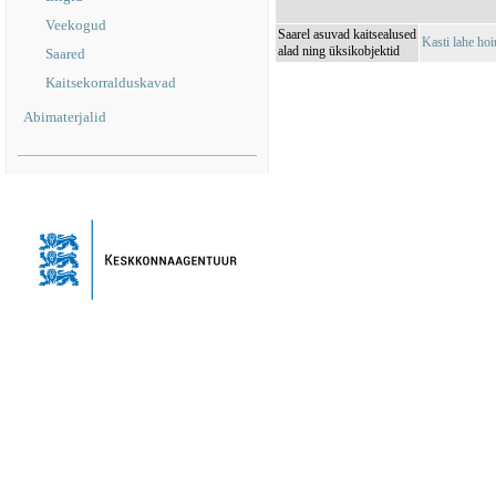
Veekogud
Saarel asuvad kaitsealused
Kasti lahe h
alad ning üksikobjektid
Saared
Kaitsekorralduskavad
Abimaterjalid