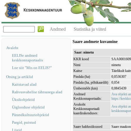
Andmed
Statistika ja viited
Saare andmete kuvamine
Avaleht
Saar: nimetu
EELISe andmed
KKR kood
SAA0001609
keskkonnaportaalis
Nimi
nimetu
Loe siit "Mis on EELIS?"
Kaitse
Täielikult kait
Otsing ja artiklid
Pindala (ha)
0,0536307
Pindala (ha, põhikaardilt)
0,054
Kaitstavad alad
Ümbermõõt (km)
0,0845439
Rahvusvahelise tähtsusega alad
Andmed
Ava objekti 
Keskkonnaportaalis:
https://keskko
Üksikobjektid
Asukoht
Ava objekti a
Ürglooduse objektid
Keskkonnaportaali
keskkonnaporta
kaardirakenduses:
Pärandkultuuriobjektid
Pargid, puistud
Saare haldusüksused
Saare maakond
Liigid