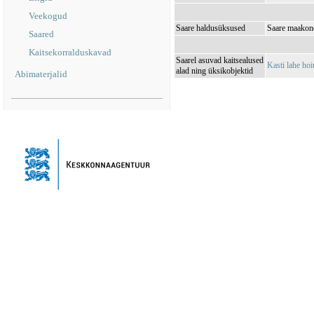
Veekogud
Saare haldusüksused
Saare maakond
Saared
Kaitsekorralduskavad
Saarel asuvad kaitsealused
Kasti lahe h
alad ning üksikobjektid
Abimaterjalid