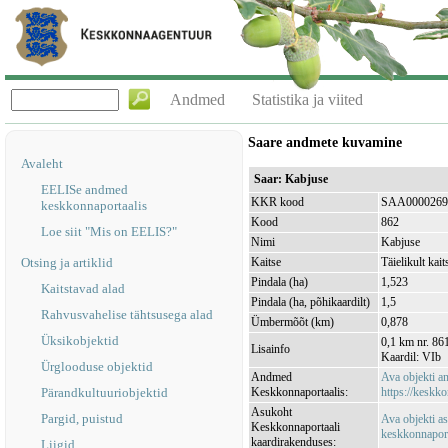
Andmed
Statistika ja viited
Saare andmete kuvamine
Avaleht
Saar: Kabjuse
EELISe andmed
KKR kood
SAA0000269
keskkonnaportaalis
Kood
862
Loe siit "Mis on EELIS?"
Nimi
Kabjuse
Otsing ja artiklid
Kaitse
Täielikult kait
Pindala (ha)
1,523
Kaitstavad alad
Pindala (ha, põhikaardilt)
1,5
Rahvusvahelise tähtsusega alad
Ümbermõõt (km)
0,878
Üksikobjektid
0,1 km nr. 861
Lisainfo
Kaardil: VIb
Ürglooduse objektid
Andmed
Ava objekti 
Pärandkultuuriobjektid
Keskkonnaportaalis:
https://keskko
Asukoht
Pargid, puistud
Ava objekti a
Keskkonnaportaali
keskkonnaporta
kaardirakenduses:
Liigid