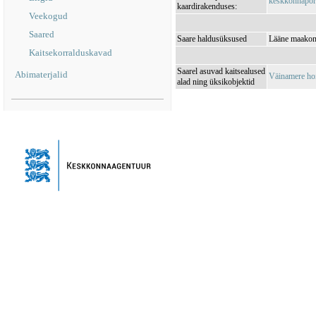
keskkonnaporta
kaardirakenduses:
Veekogud
Saared
Saare haldusüksused
Lääne maakond
Kaitsekorralduskavad
Saarel asuvad kaitsealused
Abimaterjalid
Väinamere ho
alad ning üksikobjektid