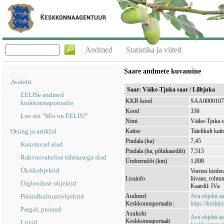
Andmed
Statistika ja viited
Saare andmete kuvamine
Avaleht
Saar: Väike-Tjuka saar / Lilltjuka
EELISe andmed
KKR kood
SAA0000107
keskkonnaportaalis
Kood
336
Loe siit "Mis on EELIS?"
Nimi
Väike-Tjuka sa
Otsing ja artiklid
Kaitse
Täielikult kait
Pindala (ha)
7,45
Kaitstavad alad
Pindala (ha, põhikaardilt)
7,515
Rahvusvahelise tähtsusega alad
Ümbermõõt (km)
1,898
Üksikobjektid
Vormsi kirdera
Lisainfo
liivane, rohtu
Ürglooduse objektid
Kaardil: IVa
Pärandkultuuriobjektid
Andmed
Ava objekti 
Keskkonnaportaalis:
https://keskko
Pargid, puistud
Asukoht
Ava objekti a
Keskkonnaportaali
Liigid