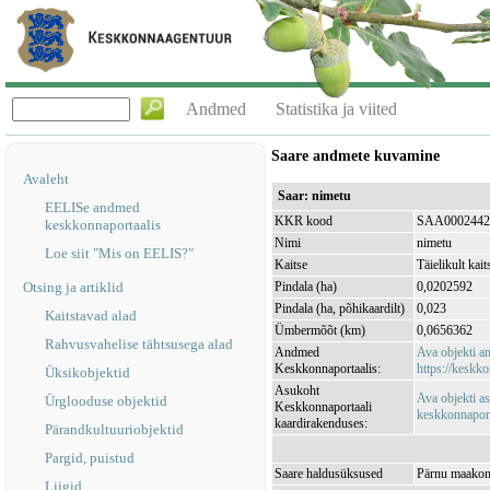
Andmed
Statistika ja viited
Saare andmete kuvamine
Avaleht
Saar: nimetu
EELISe andmed
KKR kood
SAA0002442
keskkonnaportaalis
Nimi
nimetu
Loe siit "Mis on EELIS?"
Kaitse
Täielikult kait
Otsing ja artiklid
Pindala (ha)
0,0202592
Pindala (ha, põhikaardilt)
0,023
Kaitstavad alad
Ümbermõõt (km)
0,0656362
Rahvusvahelise tähtsusega alad
Andmed
Ava objekti 
Keskkonnaportaalis:
https://keskko
Üksikobjektid
Asukoht
Ava objekti a
Ürglooduse objektid
Keskkonnaportaali
keskkonnaporta
kaardirakenduses:
Pärandkultuuriobjektid
Pargid, puistud
Saare haldusüksused
Pärnu maakon
Liigid