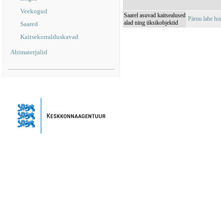
Veekogud
Saarel asuvad kaitsealused
Pärnu lahe h
alad ning üksikobjektid
Saared
Kaitsekorralduskavad
Abimaterjalid