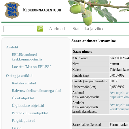
Andmed
Statistika ja viited
Saare andmete kuvamine
Avaleht
Saar: nimetu
EELISe andmed
KKR kood
SAA0002574
keskkonnaportaalis
Nimi
nimetu
Loe siit "Mis on EELIS?"
Kaitse
Täielikult kait
Otsing ja artiklid
Pindala (ha)
0,0167902
Pindala (ha, põhikaardilt)
0,017
Kaitstavad alad
Ümbermõõt (km)
0,0505997
Rahvusvahelise tähtsusega alad
Andmed
Ava objekti 
Keskkonnaportaalis:
https://keskko
Üksikobjektid
Asukoht
Ava objekti a
Ürglooduse objektid
Keskkonnaportaali
keskkonnaporta
kaardirakenduses:
Pärandkultuuriobjektid
Pargid, puistud
Saare haldusüksused
Pärnu maakond
Liigid