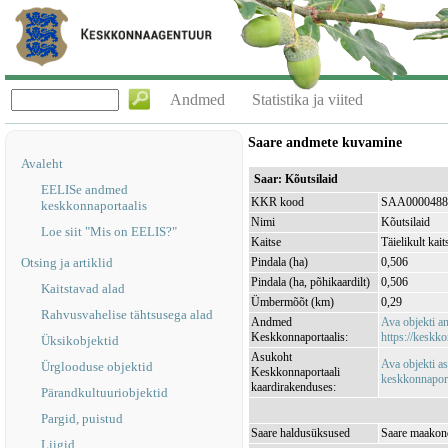
Andmed
Statistika ja viited
Saare andmete kuvamine
Avaleht
Saar: Kõutsilaid
EELISe andmed
KKR kood
SAA0000488
keskkonnaportaalis
Nimi
Kõutsilaid
Loe siit "Mis on EELIS?"
Kaitse
Täielikult kait
Otsing ja artiklid
Pindala (ha)
0,506
Pindala (ha, põhikaardilt)
0,506
Kaitstavad alad
Ümbermõõt (km)
0,29
Rahvusvahelise tähtsusega alad
Andmed
Ava objekti 
Keskkonnaportaalis:
https://keskko
Üksikobjektid
Asukoht
Ava objekti a
Ürglooduse objektid
Keskkonnaportaali
keskkonnaporta
kaardirakenduses:
Pärandkultuuriobjektid
Pargid, puistud
Saare haldusüksused
Saare maakond
Liigid