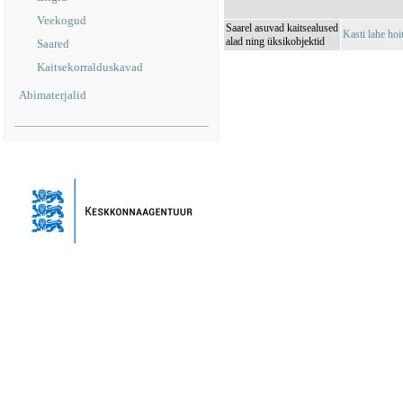
Veekogud
Saarel asuvad kaitsealused
Kasti lahe h
alad ning üksikobjektid
Saared
Kaitsekorralduskavad
Abimaterjalid