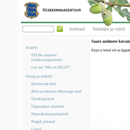
Andmed
Statistika ja viited
Saare andmete kuva
Avaleht
Kirjet ei leitud või on ligipä
EELISe andmed
keskkonnaportaalis
Loe siit "Mis on EELIS?"
Otsing ja artiklid
Kaitstavad alad
Rahvusvahelise tähtsusega alad
Üksikobjektid
Ürglooduse objektid
Pärandkultuuriobjektid
Pargid, puistud
Liigid