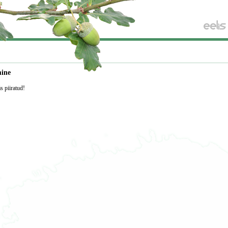
mine
äs piiratud!