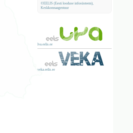
©EELIS (Eesti looduse infosüsteem),
Keskkonnaagentuur
lva.eelis.ee
veka.eelis.ee