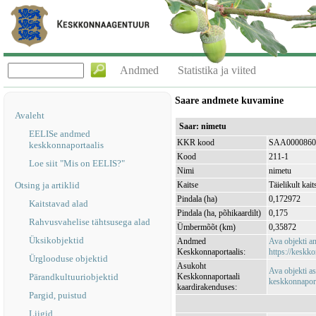
Andmed
Statistika ja viited
Saare andmete kuvamine
Avaleht
Saar: nimetu
EELISe andmed
KKR kood
SAA0000860
keskkonnaportaalis
Kood
211-1
Loe siit "Mis on EELIS?"
Nimi
nimetu
Otsing ja artiklid
Kaitse
Täielikult kait
Pindala (ha)
0,172972
Kaitstavad alad
Pindala (ha, põhikaardilt)
0,175
Rahvusvahelise tähtsusega alad
Ümbermõõt (km)
0,35872
Üksikobjektid
Andmed
Ava objekti 
Keskkonnaportaalis:
https://keskko
Ürglooduse objektid
Asukoht
Ava objekti a
Pärandkultuuriobjektid
Keskkonnaportaali
keskkonnaporta
kaardirakenduses:
Pargid, puistud
Liigid