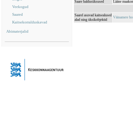
Saare haldusüksused
Lääne maakon
Veekogud
Saared
Saarel asuvad kaitsealused
Väinamere ho
alad ning üksikobjektid
Kaitsekorralduskavad
Abimaterjalid