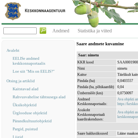
Andmed
Statistika ja viited
Saare andmete kuvamine
Avaleht
Saar: nimetu
EELISe andmed
KKR kood
SAA0001900
keskkonnaportaalis
Nimi
nimetu
Loe siit "Mis on EELIS?"
Kaitse
Täielikult kait
Otsing ja artiklid
Pindala (ha)
0,0403557
Pindala (ha, põhikaardilt)
0,04
Kaitstavad alad
Ümbermõõt (km)
0,0750097
Rahvusvahelise tähtsusega alad
Andmed
Ava objekti 
Keskkonnaportaalis:
https://keskko
Üksikobjektid
Asukoht
Ava objekti a
Ürglooduse objektid
Keskkonnaportaali
keskkonnaporta
kaardirakenduses:
Pärandkultuuriobjektid
Pargid, puistud
Saare haldusüksused
Lääne maakond
Liigid