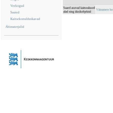
Veekogud
Saarel asuvad kaitsealused
Väinamere ho
alad ning üksikobjektid
Saared
Kaitsekorralduskavad
Abimaterjalid