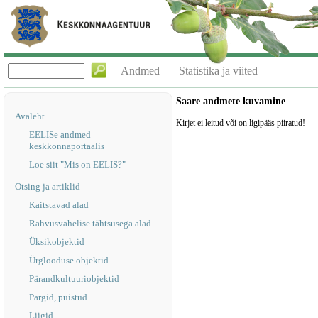
Andmed
Statistika ja viited
Saare andmete kuvamine
Avaleht
Kirjet ei leitud või on ligipääs piiratud!
EELISe andmed
keskkonnaportaalis
Loe siit "Mis on EELIS?"
Otsing ja artiklid
Kaitstavad alad
Rahvusvahelise tähtsusega alad
Üksikobjektid
Ürglooduse objektid
Pärandkultuuriobjektid
Pargid, puistud
Liigid