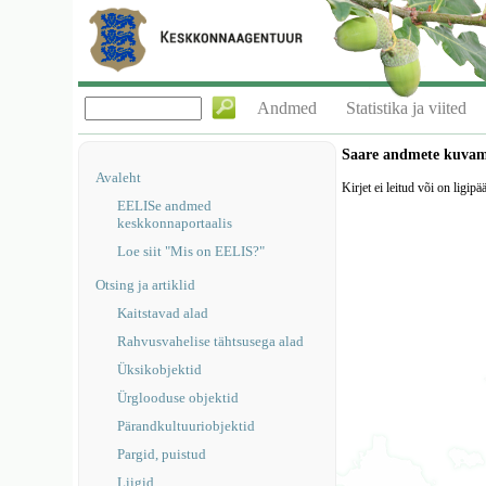
Andmed
Statistika ja viited
Saare andmete kuva
Avaleht
Kirjet ei leitud või on ligipä
EELISe andmed
keskkonnaportaalis
Loe siit "Mis on EELIS?"
Otsing ja artiklid
Kaitstavad alad
Rahvusvahelise tähtsusega alad
Üksikobjektid
Ürglooduse objektid
Pärandkultuuriobjektid
Pargid, puistud
Liigid