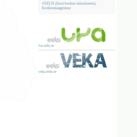
©EELIS (Eesti looduse infosüsteem),
Keskkonnaagentuur
lva.eelis.ee
veka.eelis.ee