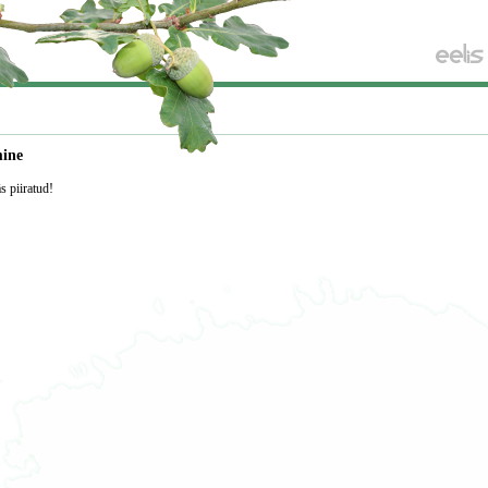
mine
äs piiratud!