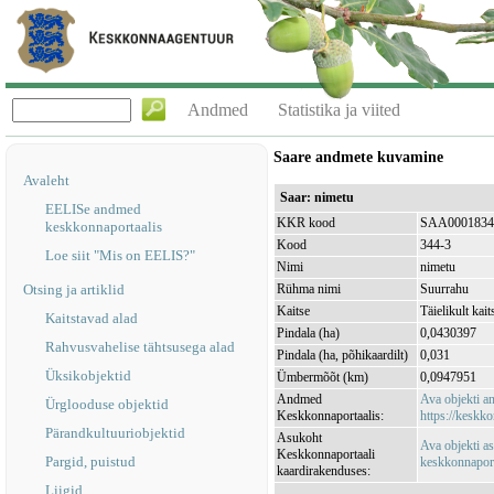
Andmed
Statistika ja viited
Saare andmete kuvamine
Avaleht
Saar: nimetu
EELISe andmed
KKR kood
SAA0001834
keskkonnaportaalis
Kood
344-3
Loe siit "Mis on EELIS?"
Nimi
nimetu
Otsing ja artiklid
Rühma nimi
Suurrahu
Kaitse
Täielikult kait
Kaitstavad alad
Pindala (ha)
0,0430397
Rahvusvahelise tähtsusega alad
Pindala (ha, põhikaardilt)
0,031
Üksikobjektid
Ümbermõõt (km)
0,0947951
Andmed
Ava objekti 
Ürglooduse objektid
Keskkonnaportaalis:
https://keskko
Pärandkultuuriobjektid
Asukoht
Ava objekti a
Keskkonnaportaali
Pargid, puistud
keskkonnaporta
kaardirakenduses:
Liigid