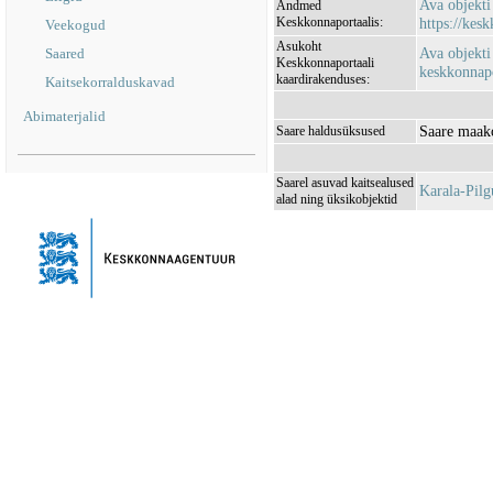
Ava objekt
Andmed
Keskkonnaportaalis:
https://kesk
Veekogud
Asukoht
Ava objekti
Saared
Keskkonnaportaali
keskkonnapo
kaardirakenduses:
Kaitsekorralduskavad
Abimaterjalid
Saare maak
Saare haldusüksused
Saarel asuvad kaitsealused
Karala-Pil
alad ning üksikobjektid