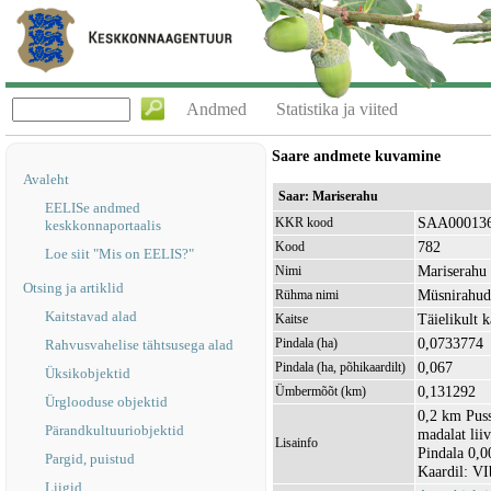
Andmed
Statistika ja viited
Saare andmete kuvamine
Avaleht
Saar: Mariserahu
EELISe andmed
SAA00013
KKR kood
keskkonnaportaalis
782
Kood
Loe siit "Mis on EELIS?"
Mariserahu
Nimi
Otsing ja artiklid
Müsnirahud
Rühma nimi
Kaitstavad alad
Täielikult k
Kaitse
0,0733774
Pindala (ha)
Rahvusvahelise tähtsusega alad
0,067
Pindala (ha, põhikaardilt)
Üksikobjektid
0,131292
Ümbermõõt (km)
Ürglooduse objektid
0,2 km Puss
Pärandkultuuriobjektid
madalat lii
Lisainfo
Pindala 0,0
Pargid, puistud
Kaardil: VI
Liigid