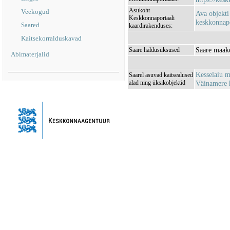
Asukoht
Veekogud
Ava objekti
Keskkonnaportaali
keskkonnapo
Saared
kaardirakenduses:
Kaitsekorralduskavad
Saare maak
Saare haldusüksused
Abimaterjalid
Kesselaiu 
Saarel asuvad kaitsealused
alad ning üksikobjektid
Väinamere 