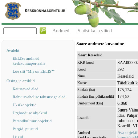
Andmed
Statistika ja viited
Saare andmete kuvamine
Avaleht
Saar: Kesselaid
EELISe andmed
SAA00000
KKR kood
keskkonnaportaalis
292
Kood
Loe siit "Mis on EELIS?"
Kesselaid
Nimi
Otsing ja artiklid
Täielikult k
Kaitse
Kaitstavad alad
175,124
Pindala (ha)
174,52
Pindala (ha, põhikaardilt)
Rahvusvahelise tähtsusega alad
6,868
Ümbermõõt (km)
Üksikobjektid
Suure Väina
Ürglooduse objektid
idas. Pähja
Lisainfo
rohumaad, 
Pärandkultuuriobjektid
Kaardil: VI
Pargid, puistud
Ava objekt
Andmed
Liigid
Keskkonnaportaalis:
https://kesk