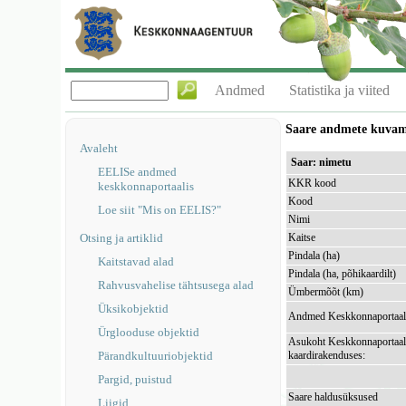
Andmed
Statistika ja viited
Saare andmete kuva
Avaleht
Saar: nimetu
EELISe andmed
KKR kood
keskkonnaportaalis
Kood
Loe siit "Mis on EELIS?"
Nimi
Otsing ja artiklid
Kaitse
Pindala (ha)
Kaitstavad alad
Pindala (ha, põhikaardilt)
Rahvusvahelise tähtsusega alad
Ümbermõõt (km)
Üksikobjektid
Andmed Keskkonnaportaal
Ürglooduse objektid
Asukoht Keskkonnaportaal
Pärandkultuuriobjektid
kaardirakenduses:
Pargid, puistud
Saare haldusüksused
Liigid