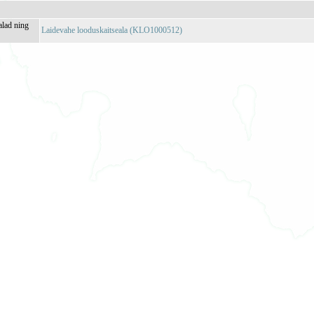
alad ning
Laidevahe looduskaitseala (KLO1000512)