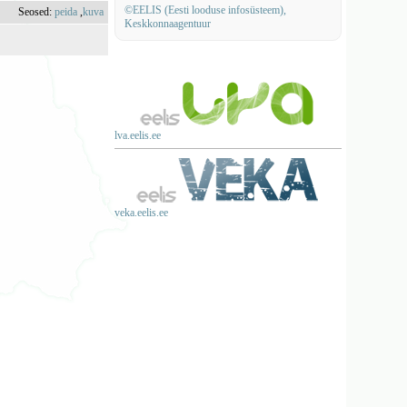
©EELIS (Eesti looduse infosüsteem),
Seosed:
peida
,
kuva
Keskkonnaagentuur
lva.eelis.ee
veka.eelis.ee