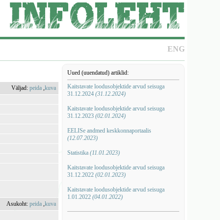
ENG
Uued (uuendatud) artiklid:
Kaitstavate loodusobjektide arvud seisuga
Väljad:
peida
,
kuva
31.12.2024
(31.12.2024)
Kaitstavate loodusobjektide arvud seisuga
31.12.2023
(02.01.2024)
EELISe andmed keskkonnaportaalis
(12.07.2023)
Statistika
(11.01.2023)
Kaitstavate loodusobjektide arvud seisuga
31.12.2022
(02.01.2023)
Kaitstavate loodusobjektide arvud seisuga
1.01.2022
(04.01.2022)
Asukoht:
peida
,
kuva