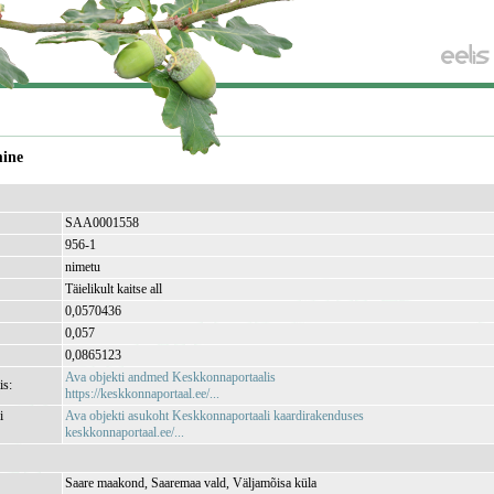
mine
SAA0001558
956-1
nimetu
Täielikult kaitse all
0,0570436
0,057
0,0865123
Ava objekti andmed Keskkonnaportaalis
is:
https://keskkonnaportaal.ee/...
i
Ava objekti asukoht Keskkonnaportaali kaardirakenduses
keskkonnaportaal.ee/...
Saare maakond, Saaremaa vald, Väljamõisa küla