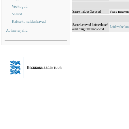
Veekogud
Saare haldusüksused
Saare maakond
Saared
Kaitsekorralduskavad
Saarel asuvad kaitsealused
Laidevahe lo
alad ning üksikobjektid
Abimaterjalid