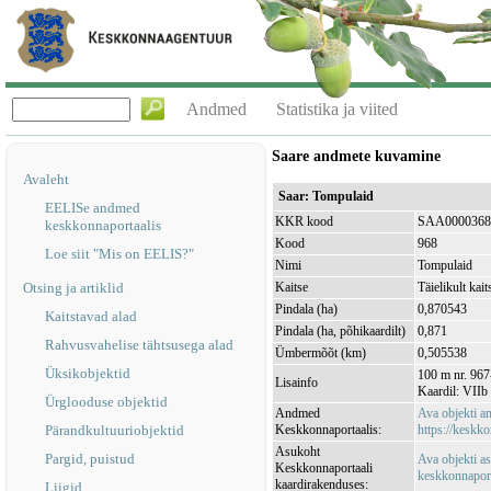
Andmed
Statistika ja viited
Saare andmete kuvamine
Avaleht
Saar: Tompulaid
EELISe andmed
KKR kood
SAA0000368
keskkonnaportaalis
Kood
968
Loe siit "Mis on EELIS?"
Nimi
Tompulaid
Otsing ja artiklid
Kaitse
Täielikult kait
Pindala (ha)
0,870543
Kaitstavad alad
Pindala (ha, põhikaardilt)
0,871
Rahvusvahelise tähtsusega alad
Ümbermõõt (km)
0,505538
Üksikobjektid
100 m nr. 967
Lisainfo
Kaardil: VIIb
Ürglooduse objektid
Andmed
Ava objekti 
Pärandkultuuriobjektid
Keskkonnaportaalis:
https://keskko
Asukoht
Pargid, puistud
Ava objekti a
Keskkonnaportaali
keskkonnaporta
kaardirakenduses:
Liigid