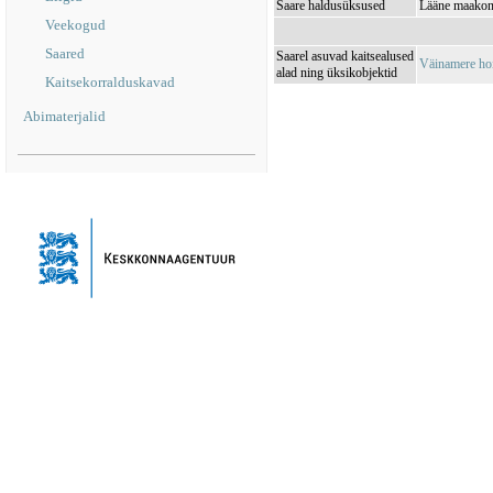
Saare haldusüksused
Lääne maakond
Veekogud
Saared
Saarel asuvad kaitsealused
Väinamere ho
alad ning üksikobjektid
Kaitsekorralduskavad
Abimaterjalid