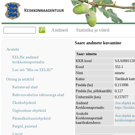
Andmed
Statistika ja viited
Saare andmete kuvamine
Avaleht
Saar: nimetu
EELISe andmed
KKR kood
SAA0001120
keskkonnaportaalis
Kood
352-1
Loe siit "Mis on EELIS?"
Nimi
nimetu
Otsing ja artiklid
Kaitse
Täielikult kait
Pindala (ha)
0,111096
Kaitstavad alad
Pindala (ha, põhikaardilt)
0,127
Rahvusvahelise tähtsusega alad
Ümbermõõt (km)
0,157077
Üksikobjektid
Andmed
Ava objekti 
Keskkonnaportaalis:
https://keskko
Ürglooduse objektid
Asukoht
Ava objekti a
Pärandkultuuriobjektid
Keskkonnaportaali
keskkonnaporta
kaardirakenduses:
Pargid, puistud
Liigid