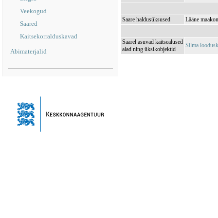
Veekogud
Saare haldusüksused
Lääne maakond
Saared
Kaitsekorralduskavad
Saarel asuvad kaitsealused
Silma loodus
alad ning üksikobjektid
Abimaterjalid