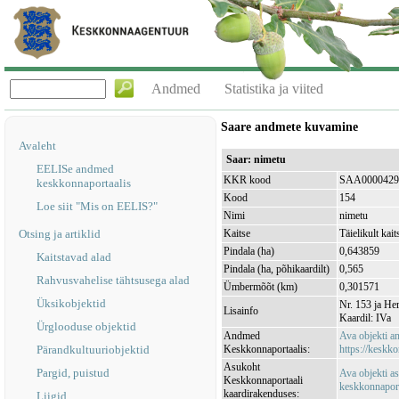
Andmed
Statistika ja viited
Saare andmete kuvamine
Avaleht
Saar: nimetu
EELISe andmed
KKR kood
SAA0000429
keskkonnaportaalis
Kood
154
Loe siit "Mis on EELIS?"
Nimi
nimetu
Otsing ja artiklid
Kaitse
Täielikult kait
Pindala (ha)
0,643859
Kaitstavad alad
Pindala (ha, põhikaardilt)
0,565
Rahvusvahelise tähtsusega alad
Ümbermõõt (km)
0,301571
Üksikobjektid
Nr. 153 ja Her
Lisainfo
Kaardil: IVa
Ürglooduse objektid
Andmed
Ava objekti 
Pärandkultuuriobjektid
Keskkonnaportaalis:
https://keskko
Asukoht
Pargid, puistud
Ava objekti a
Keskkonnaportaali
keskkonnaporta
kaardirakenduses:
Liigid