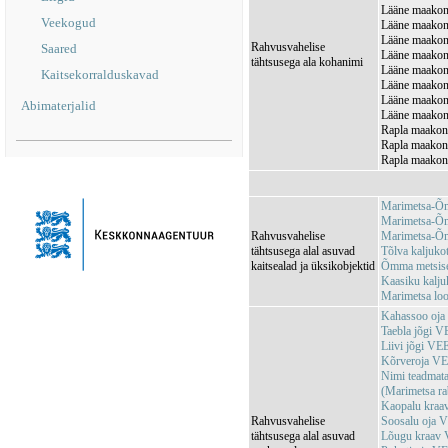
Lääne maakond
Veekogud
Lääne maakond
Lääne maakon
Rahvusvahelise
Saared
Lääne maakond
tähtsusega ala kohanimi
Lääne maakon
Kaitsekorralduskavad
Lääne maakon
Lääne maakond
Abimaterjalid
Lääne maakon
Rapla maakond
Rapla maakond
Rapla maakond
Marimetsa-Õm
Marimetsa-Õ
Rahvusvahelise
Marimetsa-Õ
tähtsusega alal asuvad
Tõlva kaljuk
kaitsealad ja üksikobjektid
Õmma metsise
Kaasiku kalj
Marimetsa lo
Kahassoo oj
Taebla jõgi 
Liivi jõgi V
Kõrveroja V
Nimi teadma
(Marimetsa r
Kaopalu kra
Rahvusvahelise
Soosalu oja
tähtsusega alal asuvad
Lõugu kraav