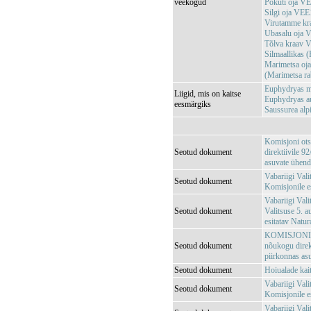
veekogud
Pokuti oja V
Silgi oja VE
Virutamme k
Ubasalu oja
Tõlva kraav
Silmaallikas 
Marimetsa o
(Marimetsa r
Euphydryas ma
Liigid, mis on kaitse
Euphydryas aur
eesmärgiks
Saussurea alp
Komisjoni ots
Seotud dokument
direktiivile 
asuvate ühendu
Vabariigi Val
Seotud dokument
Komisjonile e
Vabariigi Vali
Seotud dokument
Valitsuse 5. 
esitatav Natu
KOMISJONI OT
Seotud dokument
nõukogu direk
piirkonnas asu
Seotud dokument
Hoiualade kai
Vabariigi Vali
Seotud dokument
Komisjonile es
Vabariigi Vali