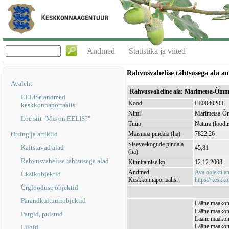
Andmed
Statistika ja viited
Rahvusvahelise tähtsusega ala 
Avaleht
Rahvusvaheline ala: Marimetsa-Õmm
EELISe andmed
Kood
EE0040203
keskkonnaportaalis
Nimi
Marimetsa-Õm
Loe siit "Mis on EELIS?"
Tüüp
Natura (loodu
Otsing ja artiklid
Maismaa pindala (ha)
7822,26
Siseveekogude pindala
Kaitstavad alad
45,81
(ha)
Rahvusvahelise tähtsusega alad
Kinnitamise kp
12.12.2008
Andmed
Ava objekti 
Üksikobjektid
Keskkonnaportaalis:
https://keskko
Ürglooduse objektid
Pärandkultuuriobjektid
Lääne maakond
Lääne maakond
Pargid, puistud
Lääne maakond
Lääne maakond
Liigid