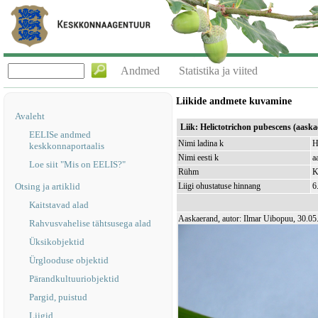
Andmed
Statistika ja viited
Liikide andmete kuvamine
Avaleht
Liik: Helictotrichon pubescens (aask
EELISe andmed
Nimi ladina k
H
keskkonnaportaalis
Nimi eesti k
a
Loe siit "Mis on EELIS?"
Rühm
K
Otsing ja artiklid
Liigi ohustatuse hinnang
6
Kaitstavad alad
Aaskaerand, autor: Ilmar Uibopuu, 30.05
Rahvusvahelise tähtsusega alad
Üksikobjektid
Ürglooduse objektid
Pärandkultuuriobjektid
Pargid, puistud
Liigid