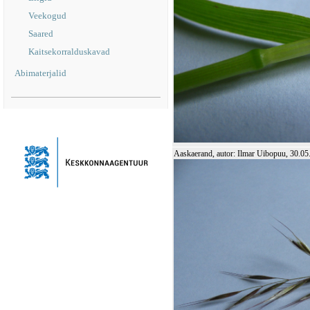
Veekogud
Saared
Kaitsekorralduskavad
Abimaterjalid
Aaskaerand, autor: Ilmar Uibopuu, 30.05