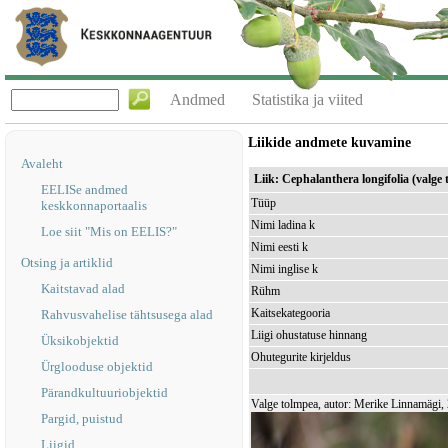
Andmed
Statistika ja viited
Liikide andmete kuvamine
Avaleht
Liik: Cephalanthera longifolia (valge
EELISe andmed
Tüüp
keskkonnaportaalis
Nimi ladina k
Loe siit "Mis on EELIS?"
Nimi eesti k
Otsing ja artiklid
Nimi inglise k
Kaitstavad alad
Rühm
Kaitsekategooria
Rahvusvahelise tähtsusega alad
Liigi ohustatuse hinnang
Üksikobjektid
Ohutegurite kirjeldus
Ürglooduse objektid
Pärandkultuuriobjektid
Valge tolmpea, autor: Merike Linnamägi,
Pargid, puistud
Liigid