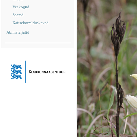
Veekogud
Saared
Kaitsekorralduskavad
Abimaterjalid