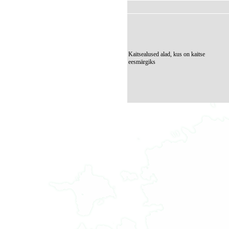
Kaitsealused alad, kus on kaitse
eesmärgiks