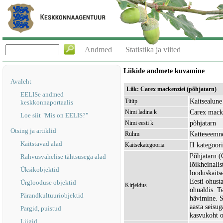
Andmed
Statistika ja viited
Liikide andmete kuvamine
Avaleht
Liik: Carex mackenziei (põhjatarn)
EELISe andmed
Kaitsealune 
Tüüp
keskkonnaportaalis
Carex mack
Nimi ladina k
Loe siit "Mis on EELIS?"
põhjatarn
Nimi eesti k
Otsing ja artiklid
Katteseemn
Rühm
Kaitstavad alad
II kategoor
Kaitsekategooria
Põhjatarn (
Rahvusvahelise tähtsusega alad
lõikheinali
Üksikobjektid
looduskaits
Eesti ohust
Ürglooduse objektid
Kirjeldus
ohualdis. T
Pärandkultuuriobjektid
hävimine. 
aasta seisu
Pargid, puistud
kasvukoht o
Liigid