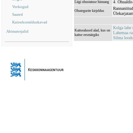
4. Ohualdis
Liigi ohustatuse hinnang
Veekogud
Rannaniitu
Ohutegurite kirjeldus
Ülekarjatam
Saared
Kaitsekorralduskavad
Kolga lahe
Kaitsealused alad, kus on
Abimaterjalid
Lahemaa r
kaitse eesmärgiks
Silma lood