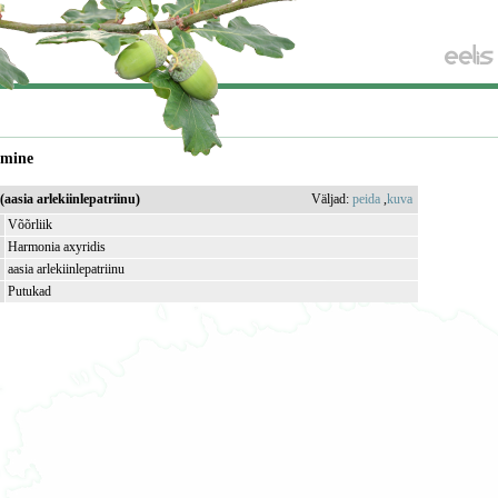
amine
aasia arlekiinlepatriinu)
Väljad:
peida
,
kuva
Võõrliik
Harmonia axyridis
aasia arlekiinlepatriinu
Putukad