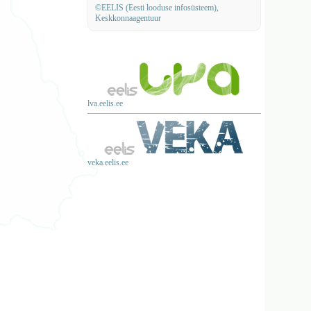
©EELIS (Eesti looduse infosüsteem),
Keskkonnaagentuur
lva.eelis.ee
veka.eelis.ee