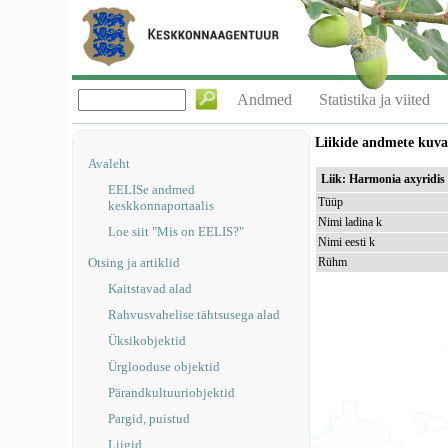
Andmed
Statistika ja viited
Liikide andmete kuv
Avaleht
Liik: Harmonia axyridis (
EELISe andmed
Tüüp
keskkonnaportaalis
Nimi ladina k
Loe siit "Mis on EELIS?"
Nimi eesti k
Otsing ja artiklid
Rühm
Kaitstavad alad
Rahvusvahelise tähtsusega alad
Üksikobjektid
Ürglooduse objektid
Pärandkultuuriobjektid
Pargid, puistud
Liigid