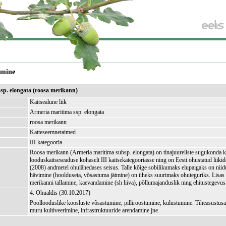
amine
ssp. elongata (roosa merikann)
Kaitsealune liik
Armeria maritima ssp. elongata
roosa merikann
Katteseemnetaimed
III kategooria
Roosa merikann (Armeria maritima subsp. elongata) on tinajuureliste sugukonda 
looduskaitseseaduse kohaselt III kaitsekategooriasse ning on Eesti ohustatud liiki
(2008) andmetel ohulähedases seisus. Talle kõige sobilikumaks elupaigaks on niid
hävimine (hoolduseta, võsastuma jätmine) on üheks suurimaks ohuteguriks. Lisas
merikanni tallamine, kaevandamine (sh liiva), põllumajanduslik ning ehitustegevus
4. Ohualdis (30.10.2017)
Poollooduslike koosluste võsastumine, pilliroostumine, kulustumine. Tiheasustusa
muru kultiveerimine, infrastruktuuride arendamine jne.