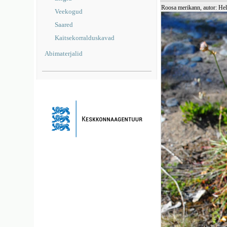
Roosa merikann, autor: He
Veekogud
Saared
Kaitsekorralduskavad
Abimaterjalid