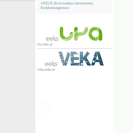
©EELIS (Eesti looduse infosüsteem),
Keskkonnaagentuur
lva.eelis.ee
veka.eelis.ee