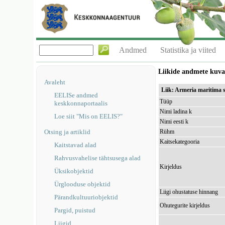
Andmed
Statistika ja viited
Liikide andmete kuv
Avaleht
Liik: Armeria maritima 
EELISe andmed
Tüüp
keskkonnaportaalis
Nimi ladina k
Loe siit "Mis on EELIS?"
Nimi eesti k
Otsing ja artiklid
Rühm
Kaitsekategooria
Kaitstavad alad
Rahvusvahelise tähtsusega alad
Kirjeldus
Üksikobjektid
Ürglooduse objektid
Liigi ohustatuse hinnang
Pärandkultuuriobjektid
Ohutegurite kirjeldus
Pargid, puistud
Liigid