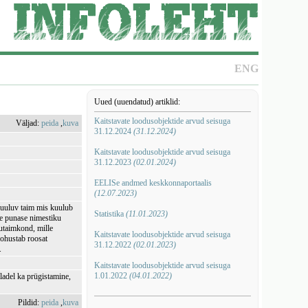
ENG
Uued (uuendatud) artiklid:
Kaitstavate loodusobjektide arvud seisuga
Väljad:
peida
,
kuva
31.12.2024
(31.12.2024)
Kaitstavate loodusobjektide arvud seisuga
31.12.2023
(02.01.2024)
EELISe andmed keskkonnaportaalis
(12.07.2023)
kuuluv taim mis kuulub
Statistika
(11.01.2023)
de punase nimestiku
utaimkond, mille
Kaitstavate loodusobjektide arvud seisuga
 ohustab roosat
31.12.2022
(02.01.2023)
.
Kaitstavate loodusobjektide arvud seisuga
1.01.2022
(04.01.2022)
ladel ka prügistamine,
Pildid:
peida
,
kuva