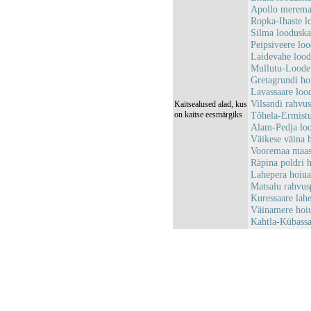
Apollo merema
Ropka-Ihaste 
Silma loodusk
Peipsiveere lo
Laidevahe loo
Mullutu-Loode
Gretagrundi h
Lavassaare loo
Vilsandi rahv
Kaitsealused alad, kus
on kaitse eesmärgiks
Tõhela-Ermist
Alam-Pedja lo
Väikese väina
Vooremaa maas
Räpina poldri
Lahepera hoiu
Matsalu rahvu
Kuressaare la
Väinamere hoi
Kahtla-Kübass