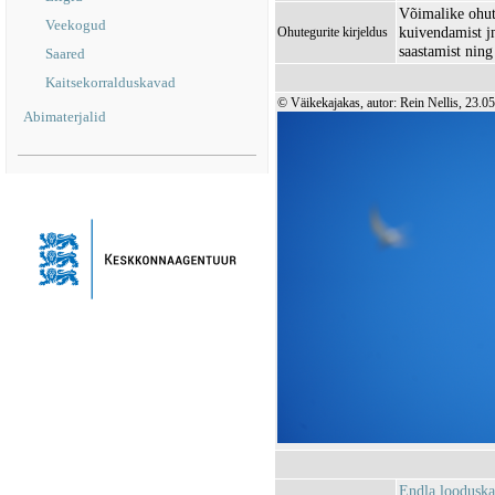
Võimalike ohut
Veekogud
kuivendamist jm
Ohutegurite kirjeldus
saastamist nin
Saared
Kaitsekorralduskavad
© Väikekajakas, autor: Rein Nellis, 23.0
Abimaterjalid
Endla loodusk