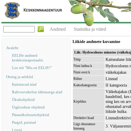
Andmed
Statistika ja viited
Liikide andmete kuvamine
Avaleht
Liik: Hydrocoloeus minutus (väikeka
EELISe andmed
Kaitsealune lii
Tüüp
keskkonnaportaalis
Hydrocoloeus 
Nimi ladina k
Loe siit "Mis on EELIS?"
väikekajakas
Nimi eesti k
Otsing ja artiklid
Linnud
Rühm
Kaitstavad alad
II kategooria
Kaitsekategooria
Väikekajakas (
Rahvusvahelise tähtsusega alad
haudelind, kes 
Üksikobjektid
ning kes on arv
Kirjeldus
ohustatud arvuk
Ürglooduse objektid
liikide hulka.
Pärandkultuuriobjektid
Linnudirektiivi 
Direktiivi lisad
Pargid, puistud
Liigi ohustatuse
3. Väljasuremi
hinnang
Liigid