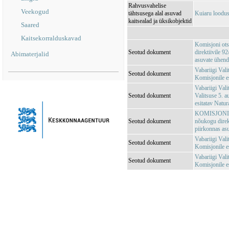
Rahvusvahelise
Veekogud
tähtsusega alal asuvad
Kuiaru loodu
kaitsealad ja üksikobjektid
Saared
Kaitsekorralduskavad
Komisjoni ots
Seotud dokument
direktiivile 
Abimaterjalid
asuvate ühendu
Vabariigi Val
Seotud dokument
Komisjonile e
Vabariigi Vali
Seotud dokument
Valitsuse 5. 
esitatav Natu
KOMISJONI OT
Seotud dokument
nõukogu direk
piirkonnas asu
Vabariigi Vali
Seotud dokument
Komisjonile e
Vabariigi Vali
Seotud dokument
Komisjonile es