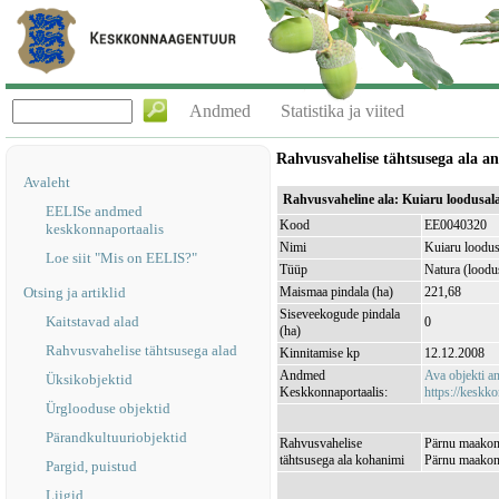
Andmed
Statistika ja viited
Rahvusvahelise tähtsusega ala 
Avaleht
Rahvusvaheline ala: Kuiaru loodusa
EELISe andmed
Kood
EE0040320
keskkonnaportaalis
Nimi
Kuiaru loodus
Loe siit "Mis on EELIS?"
Tüüp
Natura (loodu
Otsing ja artiklid
Maismaa pindala (ha)
221,68
Siseveekogude pindala
Kaitstavad alad
0
(ha)
Rahvusvahelise tähtsusega alad
Kinnitamise kp
12.12.2008
Andmed
Ava objekti 
Üksikobjektid
Keskkonnaportaalis:
https://keskko
Ürglooduse objektid
Pärandkultuuriobjektid
Rahvusvahelise
Pärnu maakond
tähtsusega ala kohanimi
Pärnu maakond
Pargid, puistud
Liigid