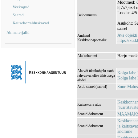
Mõõtmed: 8
Veekogud
8,7x7,6x4 m
Loodus 4/5
Saared
Iseloomustus
Kaitsekorralduskavad
Asukoht: Su
saarel
Abimaterjalid
Ava objekt
Andmed
Keskkonnaportaalis:
https://kesk
Harju maak
Ala kohanimi
Ala või üksikobjekt asub
Kolga lahe
rahvusvahelise tähtsusega
Kolga lahe
aladel
Suur-Malusi
Asub saarel (saartel)
Keskkonnami
Kaitsekorra alus
"Kaitstavat
MAAMAKSU
Seotud dokument
Keskkonnami
ja kaitstava
Seotud dokument
andmine