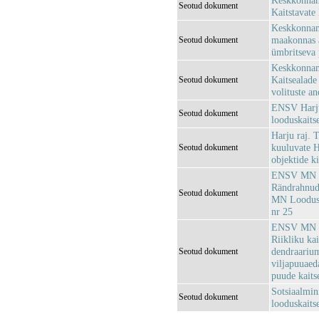
Keskkonnami
Seotud dokument
Kaitstavate 
Keskkonnami
maakonnas a
Seotud dokument
ümbritseva 
Keskkonnami
Kaitsealade 
Seotud dokument
volituste a
ENSV Harju
Seotud dokument
looduskaits
Harju raj. 
kuuluvate H
Seotud dokument
objektide k
ENSV MN Loo
Rändrahnud
Seotud dokument
MN Looduska
nr 25
ENSV MN Loo
Riikliku ka
dendraarium
Seotud dokument
viljapuuaed
puude kaits
Sotsiaalmin
Seotud dokument
looduskaits