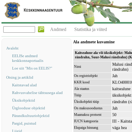
Andmed
Statistika ja viited
Ala andmete kuvamine
Avaleht
Kaitsealune ala või üksikobjekt: Mal
EELISe andmed
rändrahn, Suur-Malusi rändrahn) (
keskkonnaportaalis
Malusi ränd
Nimi
Loe siit "Mis on EELIS?"
rändrahn)
Jah
On registriobjekt
Otsing ja artiklid
KLO40001
KKR kood
Kaitstavad alad
kaitsealune 
Ala staatus
Rahvusvahelise tähtsusega alad
üksikobjekt
Tüüp
Üksikobjektid
rändrahn (r
Üksikobjekti tüüp
Ürglooduse objektid
Jah
On maksusoodustus
50
Maamaksu protsent
Pärandkultuuriobjektid
III - Kaitst
IUCN kategooria
Pargid, puistud
väga hea
Elupaiga hinnang
Liigid