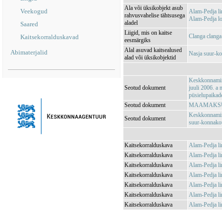
Ala või üksikobjekt asub
Veekogud
Alam-Pedja l
rahvusvahelise tähtsusega
Alam-Pedja l
aladel
Saared
Liigid, mis on kaitse
Clanga clanga
Kaitsekorralduskavad
eesmärgiks
Alal asuvad kaitsealused
Abimaterjalid
Nasja suur-k
alad või üksikobjektid
Keskkonnamini
Seotud dokument
juuli 2006. a
püsielupaikade
Seotud dokument
MAAMAKSUSE
Keskkonnamini
Seotud dokument
suur-konnakotk
Kaitsekorralduskava
Alam-Pedja li
Kaitsekorralduskava
Alam-Pedja li
Kaitsekorralduskava
Alam-Pedja li
Kaitsekorralduskava
Alam-Pedja li
Kaitsekorralduskava
Alam-Pedja li
Kaitsekorralduskava
Alam-Pedja li
Kaitsekorralduskava
Alam-Pedja li