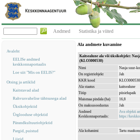
Andmed
Statistika ja viited
Ala andmete kuvamine
Avaleht
Kaitsealune ala või üksikobjekt: Nas
EELISe andmed
(KLO3000530)
keskkonnaportaalis
Nimi
Nasja suur-ko
Loe siit "Mis on EELIS?"
On registriobjekt
Jah
KKR kood
KLO3000530
Otsing ja artiklid
Ala staatus
kaitsealune
Kaitstavad alad
Tüüp
püsielupaik
Rahvusvahelise tähtsusega alad
Maismaa pindala (ha)
16,8
On maksusoodustus
Jah
Üksikobjektid
Andmed
Ava objekti 
Ürglooduse objektid
Keskkonnaportaalis:
https://keskko
Pärandkultuuriobjektid
Pargid, puistud
Ala kohanimi
Tartu maakond
Liigid