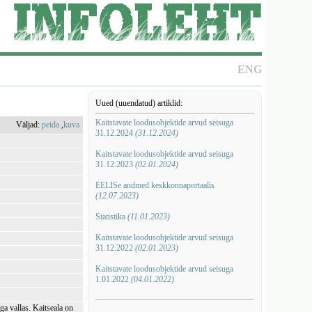
ENG
Uued (uuendatud) artiklid:
Kaitstavate loodusobjektide arvud seisuga
Väljad:
peida
,
kuva
31.12.2024
(31.12.2024)
Kaitstavate loodusobjektide arvud seisuga
31.12.2023
(02.01.2024)
EELISe andmed keskkonnaportaalis
(12.07.2023)
Statistika
(11.01.2023)
Kaitstavate loodusobjektide arvud seisuga
31.12.2022
(02.01.2023)
Kaitstavate loodusobjektide arvud seisuga
1.01.2022
(04.01.2022)
a vallas. Kaitseala on