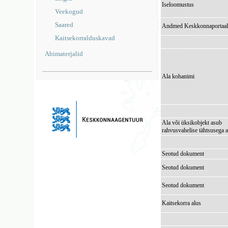
Iseloomustus
Veekogud
Saared
Andmed Keskkonnaportaal
Kaitsekorralduskavad
Abimaterjalid
Ala kohanimi
Ala või üksikobjekt asub
rahvusvahelise tähtsusega a
Seotud dokument
Seotud dokument
Seotud dokument
Kaitsekorra alus