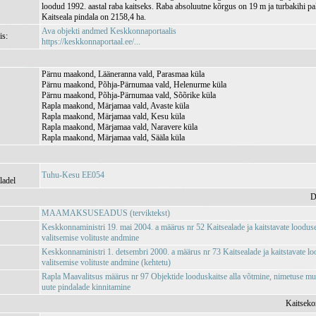
loodud 1992. aastal raba kaitseks. Raba absoluutne kõrgus on 19 m ja turbakihi pa
Kaitseala pindala on 2158,4 ha.
Ava objekti andmed Keskkonnaportaalis
is:
https://keskkonnaportaal.ee/...
Pärnu maakond, Lääneranna vald, Parasmaa küla
Pärnu maakond, Põhja-Pärnumaa vald, Helenurme küla
Pärnu maakond, Põhja-Pärnumaa vald, Sõõrike küla
Rapla maakond, Märjamaa vald, Avaste küla
Rapla maakond, Märjamaa vald, Kesu küla
Rapla maakond, Märjamaa vald, Naravere küla
Rapla maakond, Märjamaa vald, Sääla küla
Tuhu-Kesu EE054
ladel
D
MAAMAKSUSEADUS (terviktekst)
Keskkonnaministri 19. mai 2004. a määrus nr 52 Kaitsealade ja kaitstavate loodus
valitsemise volituste andmine
Keskkonnaministri 1. detsembri 2000. a määrus nr 73 Kaitsealade ja kaitstavate l
valitsemise volituste andmine (kehtetu)
Rapla Maavalitsus määrus nr 97 Objektide looduskaitse alla võtmine, nimetuse mu
uute pindalade kinnitamine
Kaitseko