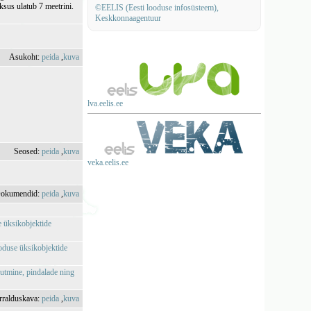
ksus ulatub 7 meetrini.
©EELIS (Eesti looduse infosüsteem),
Keskkonnaagentuur
Asukoht:
peida
,
kuva
lva.eelis.ee
Seosed:
peida
,
kuva
veka.eelis.ee
okumendid:
peida
,
kuva
e üksikobjektide
ooduse üksikobjektide
utmine, pindalade ning
rralduskava:
peida
,
kuva