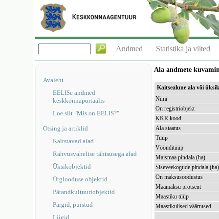
Andmed
Statistika ja viited
Ala andmete kuvami
Avaleht
Kaitsealune ala või üks
EELISe andmed
Nimi
keskkonnaportaalis
On registriobjekt
Loe siit "Mis on EELIS?"
KKR kood
Otsing ja artiklid
Ala staatus
Tüüp
Kaitstavad alad
Vöönditüüp
Rahvusvahelise tähtsusega alad
Maismaa pindala (ha)
Üksikobjektid
Siseveekogude pindala (ha
On maksusoodustus
Ürglooduse objektid
Maamaksu protsent
Pärandkultuuriobjektid
Maastiku tüüp
Pargid, puistud
Maastikulised väärtused
Liigid