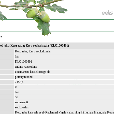
ne
ikobjekt: Kesu raba; Kesu sookaitseala (KLO1000491)
Kesu raba; Kesu sookaitseala
Jah
KLO1000491
endine kaitsealune
uuendamata kaitsekorraga ala
piiranguvöönd
2158,4
)
0
Jah
50
soomaastik
sookooslus
Kesu raba kaitseala asub Raplamaal Vigala vallas ning Pärnumaal Halinga ja Koong