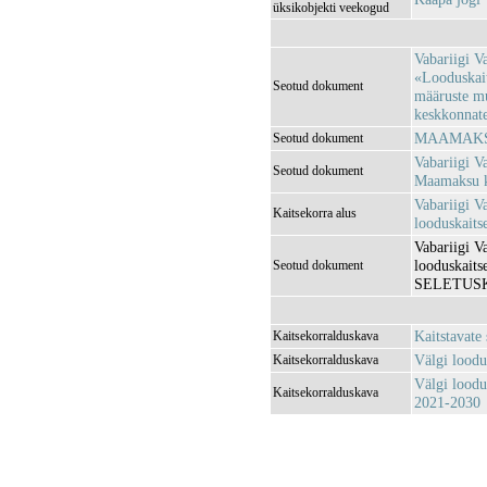
üksikobjekti veekogud
Vabariigi V
«Looduskait
Seotud dokument
määruste m
keskkonnatee
MAAMAKSU
Seotud dokument
Vabariigi Va
Seotud dokument
Maamaksu ko
Vabariigi V
Kaitsekorra alus
looduskaitse
Vabariigi V
looduskaitse
Seotud dokument
SELETUSK
Kaitstavate
Kaitsekorralduskava
Välgi loodu
Kaitsekorralduskava
Välgi loodu
Kaitsekorralduskava
2021-2030