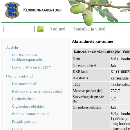
Andmed
Statistika ja viited
Ala andmete kuvamine
Avaleht
Kaitsealune ala või üksikobjekt: Väl
EELISe andmed
Välgi loodu
Nimi
keskkonnaportaalis
Jah
On registriobjekt
Loe siit "Mis on EELIS?"
KLO10002
KKR kood
Otsing ja artiklid
kaitsealune
Ala staatus
Kaitstavad alad
looduskaits
Tüüp
757,7
Maismaa pindala (ha)
Rahvusvahelise tähtsusega alad
Siseveekogude pindala
Üksikobjektid
3,7
(ha)
Ürglooduse objektid
Jah
On maksusoodustus
Välgi loodus
Pärandkultuuriobjektid
1) nõukogu 
Pargid, puistud
ning loodusl
nimetatud e
Liigid