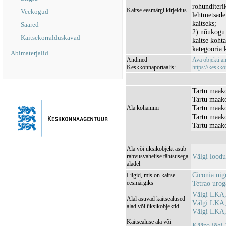
rohunditeri
Kaitse eesmärgi kirjeldus
Veekogud
lehtmetsade
kaitseks;
Saared
2) nõukogu 
Kaitsekorralduskavad
kaitse kohta
kategooria k
Abimaterjalid
Andmed
Ava objekti 
Keskkonnaportaalis:
https://keskko
Tartu maako
Tartu maako
Tartu maako
Ala kohanimi
Tartu maako
Tartu maako
Ala või üksikobjekt asub
Välgi lood
rahvusvahelise tähtsusega
aladel
Ciconia nig
Liigid, mis on kaitse
eesmärgiks
Tetrao urog
Välgi LKA,
Alal asuvad kaitsealused
Välgi LKA,
alad või üksikobjektid
Välgi LKA,
Kaitsealuse ala või
Kääpa jõg