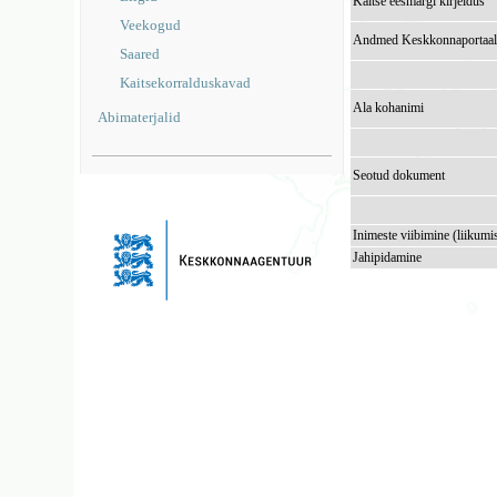
Kaitse eesmärgi kirjeldus
Veekogud
Andmed Keskkonnaportaal
Saared
Kaitsekorralduskavad
Ala kohanimi
Abimaterjalid
Seotud dokument
Inimeste viibimine (liikumi
Jahipidamine