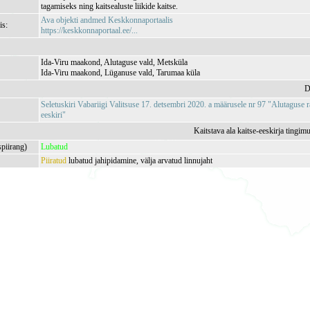
tagamiseks ning kaitsealuste liikide kaitse.
Ava objekti andmed Keskkonnaportaalis
is:
https://keskkonnaportaal.ee/...
Ida-Viru maakond, Alutaguse vald, Metsküla
Ida-Viru maakond, Lüganuse vald, Tarumaa küla
D
Seletuskiri Vabariigi Valitsuse 17. detsembri 2020. a määrusele nr 97 "Alutaguse r
eeskiri"
Kaitstava ala kaitse-eeskirja tingim
spiirang)
Lubatud
Piiratud
lubatud jahipidamine, välja arvatud linnujaht