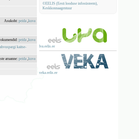
©EELIS (Eesti looduse infosüsteem),
Keskkonnaagentuur
Asukoht:
peida
,
kuva
okumendid:
peida
,
kuva
lva.eelis.ee
ahvuspargi kaitse-
uste aruanne:
peida
,
kuva
veka.eelis.ee