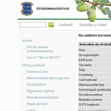
Andmed
Statistika ja viited
Ala andmete kuvami
Avaleht
Kaitsealune ala või üks
EELISe andmed
Nimi
keskkonnaportaalis
On registriobjekt
Loe siit "Mis on EELIS?"
KKR kood
Otsing ja artiklid
Ala staatus
Tüüp
Kaitstavad alad
Vöönditüüp
Rahvusvahelise tähtsusega alad
Asub kaitsealal
Üksikobjektid
Maismaa pindala (ha)
Siseveekogude pindala (ha
Ürglooduse objektid
On maksusoodustus
Pärandkultuuriobjektid
Maamaksu protsent
Pargid, puistud
IUCN kategooria
Liigid