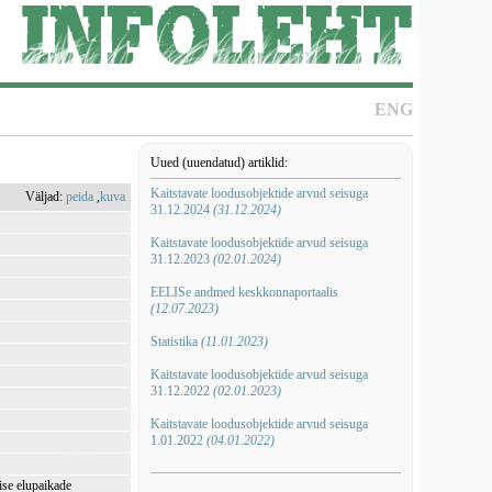
ENG
Uued (uuendatud) artiklid:
Kaitstavate loodusobjektide arvud seisuga
Väljad:
peida
,
kuva
31.12.2024
(31.12.2024)
Kaitstavate loodusobjektide arvud seisuga
31.12.2023
(02.01.2024)
EELISe andmed keskkonnaportaalis
(12.07.2023)
Statistika
(11.01.2023)
Kaitstavate loodusobjektide arvud seisuga
31.12.2022
(02.01.2023)
Kaitstavate loodusobjektide arvud seisuga
1.01.2022
(04.01.2022)
ise elupaikade