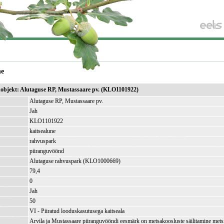
ne
ikobjekt: Alutaguse RP, Mustassaare pv. (KLO1101922)
Alutaguse RP, Mustassaare pv.
Jah
KLO1101922
kaitsealune
rahvuspark
piiranguvöönd
Alutaguse rahvuspark (KLO1000669)
79,4
)
0
Jah
50
VI - Piiratud looduskasutusega kaitseala
Arvila ja Mustassaare piiranguvööndi eesmärk on metsakoosluste säilitamine mets