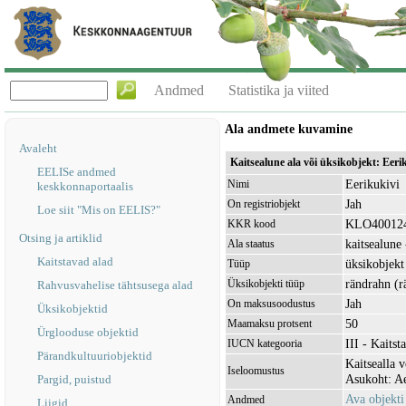
Andmed
Statistika ja viited
Ala andmete kuvamine
Avaleht
Kaitsealune ala või üksikobjekt: Eer
EELISe andmed
Eerikukivi
Nimi
keskkonnaportaalis
Jah
On registriobjekt
Loe siit "Mis on EELIS?"
KLO40012
KKR kood
Otsing ja artiklid
kaitsealune 
Ala staatus
Kaitstavad alad
üksikobjekt
Tüüp
rändrahn (r
Üksikobjekti tüüp
Rahvusvahelise tähtsusega alad
Jah
On maksusoodustus
Üksikobjektid
50
Maamaksu protsent
Ürglooduse objektid
III - Kaitst
IUCN kategooria
Pärandkultuuriobjektid
Kaitsealla 
Iseloomustus
Asukoht: Ae
Pargid, puistud
Ava objekt
Andmed
Liigid