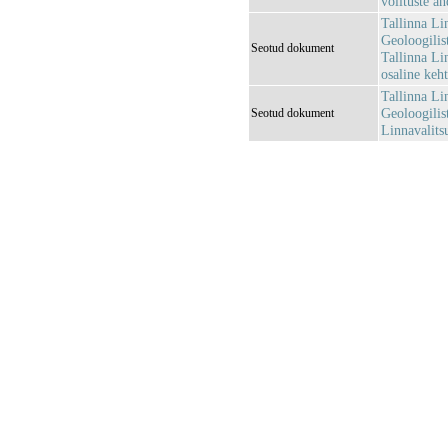
volituste a
Tallinna Li
Geoloogilis
Seotud dokument
Tallinna Li
osaline keh
Tallinna Li
Geoloogilist
Seotud dokument
Linnavalits