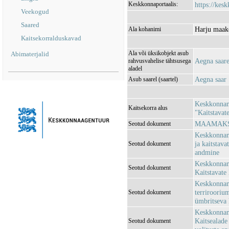
Keskkonnaportaalis:
https://kesk
Veekogud
Saared
Harju maak
Ala kohanimi
Kaitsekorralduskavad
Ala või üksikobjekt asub
Abimaterjalid
Aegna saar
rahvusvahelise tähtsusega
aladel
Aegna saar
Asub saarel (saartel)
Keskkonnami
Kaitsekorra alus
"Kaitstavat
MAAMAKSU
Seotud dokument
Keskkonnami
ja kaitstava
Seotud dokument
andmine
Keskkonnami
Seotud dokument
Kaitstavate 
Keskkonnami
terrirooriu
Seotud dokument
ümbritseva 
Keskkonnami
Kaitsealade 
Seotud dokument