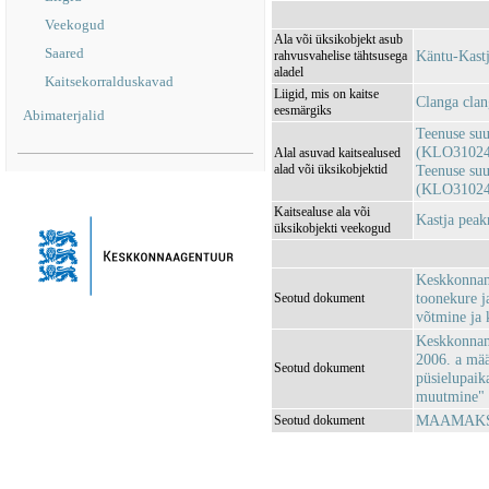
Veekogud
Ala või üksikobjekt asub
Saared
Käntu-Kast
rahvusvahelise tähtsusega
aladel
Kaitsekorralduskavad
Liigid, mis on kaitse
Clanga clan
eesmärgiks
Abimaterjalid
Teenuse suu
(KLO31024
Alal asuvad kaitsealused
alad või üksikobjektid
Teenuse suu
(KLO31024
Kaitsealuse ala või
Kastja pea
üksikobjekti veekogud
Keskkonnami
toonekure j
Seotud dokument
võtmine ja 
Keskkonnami
2006. a mää
Seotud dokument
püsielupaika
muutmine"
MAAMAKSU
Seotud dokument