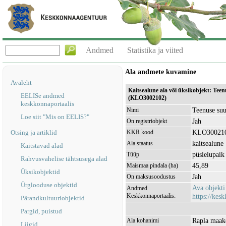
Andmed
Statistika ja viited
Ala andmete kuvamine
Avaleht
Kaitsealune ala või üksikobjekt: Tee
EELISe andmed
(KLO3002102)
keskkonnaportaalis
Teenuse suu
Nimi
Loe siit "Mis on EELIS?"
Jah
On registriobjekt
KLO30021
Otsing ja artiklid
KKR kood
kaitsealune
Ala staatus
Kaitstavad alad
püsielupaik
Tüüp
Rahvusvahelise tähtsusega alad
45,89
Maismaa pindala (ha)
Üksikobjektid
Jah
On maksusoodustus
Ürglooduse objektid
Ava objekt
Andmed
Keskkonnaportaalis:
https://kesk
Pärandkultuuriobjektid
Pargid, puistud
Rapla maak
Ala kohanimi
Liigid