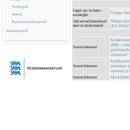
Veekogud
Liigid, mis on kaitse
Clanga clan
Saared
eesmärgiks
Habaja suur
Alal asuvad kaitsealused
Kaitsekorralduskavad
alad või üksikobjektid
(KLO31023
Abimaterjalid
Keskkonnami
2006. a mää
Seotud dokument
püsielupaika
muutmine"
Keskkonnami
toonekure j
Seotud dokument
võtmine ja 
MAAMAKSU
Seotud dokument