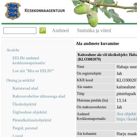
Andmed
Statistika ja viited
Ala andmete kuvamine
Avaleht
Kaitsealune ala või üksikobjekt: Ha
EELISe andmed
(KLO3002079)
keskkonnaportaalis
Habaja suur
Nimi
Loe siit "Mis on EELIS?"
Jah
On registriobjekt
KLO30020
Otsing ja artiklid
KKR kood
kaitsealune
Ala staatus
Kaitstavad alad
püsielupaik
Tüüp
Rahvusvahelise tähtsusega alad
13,14
Maismaa pindala (ha)
Üksikobjektid
Jah
On maksusoodustus
Ürglooduse objektid
Ava objekt
Andmed
Keskkonnaportaalis:
https://kesk
Pärandkultuuriobjektid
Pargid, puistud
Harju maako
Ala kohanimi
Liigid