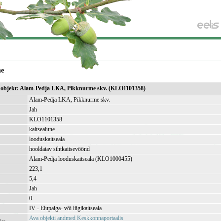
ne
sikobjekt: Alam-Pedja LKA, Pikknurme skv. (KLO1101358)
Alam-Pedja LKA, Pikknurme skv.
Jah
KLO1101358
kaitsealune
looduskaitseala
hooldatav sihtkaitsevöönd
Alam-Pedja looduskaitseala (KLO1000455)
223,1
)
5,4
Jah
0
IV - Elupaiga- või liigikaitseala
Ava objekti andmed Keskkonnaportaalis