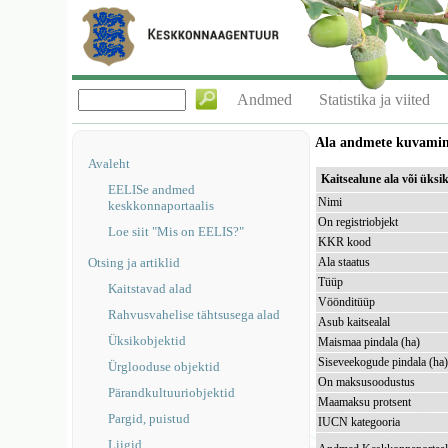
Andmed
Statistika ja viited
Ala andmete kuvami
Avaleht
Kaitsealune ala või ük
EELISe andmed
Nimi
keskkonnaportaalis
On registriobjekt
Loe siit "Mis on EELIS?"
KKR kood
Otsing ja artiklid
Ala staatus
Tüüp
Kaitstavad alad
Vöönditüüp
Rahvusvahelise tähtsusega alad
Asub kaitsealal
Üksikobjektid
Maismaa pindala (ha)
Siseveekogude pindala (ha
Ürglooduse objektid
On maksusoodustus
Pärandkultuuriobjektid
Maamaksu protsent
Pargid, puistud
IUCN kategooria
Liigid