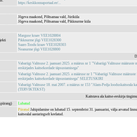
is:
https://keskkonnaportaal.ee/...
Jõgeva maakond, Põltsamaa vald, Jüriküla
Jõgeva maakond, Põltsamaa vald, Pikknurme küla
Marguse kraav VEE1028804
jekti
Pikknurme jõgi VEE1028300
Saare-Toodu kraav VEE1028303
Neanurme jõgi VEE1028800
D
Vabariigi Valitsuse 2. jaanuari 2025. a määrus nr 1 "Vabariigi Valitsuse määruste
eeskirjades kaitsekordade täpsustamisega"
Vabariigi Valitsuse 2. jaanuari 2025. a määruse nr 1 "Vabariigi Valitsuse määrust
eeskirjades kaitsekordade täpsustamisega" SELETUSKIRI
Vabariigi Valitsuse 18. mai 2007. a määrus nr 153 "Alam-Pedja looduskaitseala kai
(TERVIKTEKST)
Kaitstava ala kaitse-eeskirja tingim
spiirang)
Lubatud
Piiratud
Jahipidamine on lubatud 15. septembrist 31. jaanuarini, välja arvatud linn
kaitsealal aastaringselt keelatud.