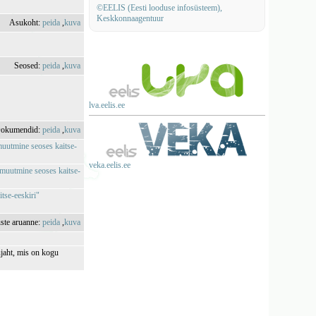
©EELIS (Eesti looduse infosüsteem),
Keskkonnaagentuur
Asukoht:
peida
,
kuva
Seosed:
peida
,
kuva
lva.eelis.ee
okumendid:
peida
,
kuva
 muutmine seoses kaitse-
veka.eelis.ee
e muutmine seoses kaitse-
tse-eeskiri"
uste aruanne:
peida
,
kuva
ujaht, mis on kogu