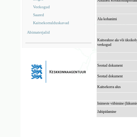
Andmed Keskkonnaportaal
Veekogud
Saared
Ala kohanimi
Kaitsekorralduskavad
Abimaterjalid
Kaitsealuse ala või üksikob
veekogud
Seotud dokument
Seotud dokument
Kaitsekorra alus
Inimeste viibimine (liikumi
Jahipidamine