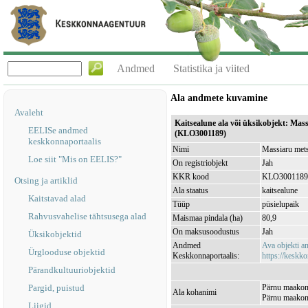
Andmed
Statistika ja viited
Ala andmete kuvamine
Avaleht
Kaitsealune ala või üksikobjekt: Mass
EELISe andmed
(KLO3001189)
keskkonnaportaalis
Nimi
Massiaru mets
Loe siit "Mis on EELIS?"
On registriobjekt
Jah
KKR kood
KLO3001189
Otsing ja artiklid
Ala staatus
kaitsealune
Kaitstavad alad
Tüüp
püsielupaik
Rahvusvahelise tähtsusega alad
Maismaa pindala (ha)
80,9
On maksusoodustus
Jah
Üksikobjektid
Andmed
Ava objekti 
Ürglooduse objektid
Keskkonnaportaalis:
https://keskko
Pärandkultuuriobjektid
Pargid, puistud
Pärnu maakond
Ala kohanimi
Pärnu maakon
Liigid