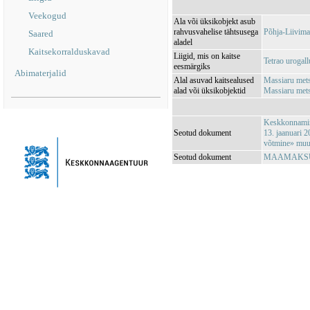
Veekogud
Ala või üksikobjekt asub
rahvusvahelise tähtsusega
Põhja-Liivim
Saared
aladel
Kaitsekorralduskavad
Liigid, mis on kaitse
Tetrao urogall
eesmärgiks
Abimaterjalid
Alal asuvad kaitsealused
Massiaru met
alad või üksikobjektid
Massiaru met
Keskkonnamini
Seotud dokument
13. jaanuari 2
võtmine» muu
Seotud dokument
MAAMAKSUSE