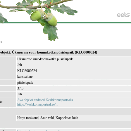
ne
sikobjekt: Üksnurme suur-konnakotka püsielupaik (KLO3000524)
Üksnurme suur-konnakotka püsielupaik
Jah
KLO3000524
kaitsealune
püsielupaik
37,6
Jah
Ava objekti andmed Keskkonnaportaalis
is:
https://keskkonnaportaal.ee/...
Harju maakond, Saue vald, Koppelmaa küla