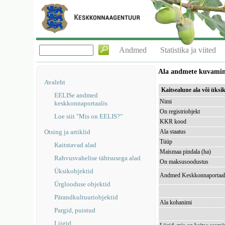
Andmed
Statistika ja viited
Ala andmete kuvami
Avaleht
Kaitsealune ala või ük
EELISe andmed
Nimi
keskkonnaportaalis
On registriobjekt
Loe siit "Mis on EELIS?"
KKR kood
Otsing ja artiklid
Ala staatus
Tüüp
Kaitstavad alad
Maismaa pindala (ha)
Rahvusvahelise tähtsusega alad
On maksusoodustus
Üksikobjektid
Andmed Keskkonnaportaal
Ürglooduse objektid
Pärandkultuuriobjektid
Ala kohanimi
Pargid, puistud
Liigid