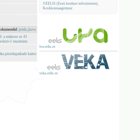
©EELIS (Eesti looduse infosüsteem),
Keskkonnaagentuur
okumendid:
peida
,
kuva
6. a määruse nr 43
-eeskiri»1 muutmine
lva.eelis.ee
ka püsielupaikade kaitse
veka.eelis.ee