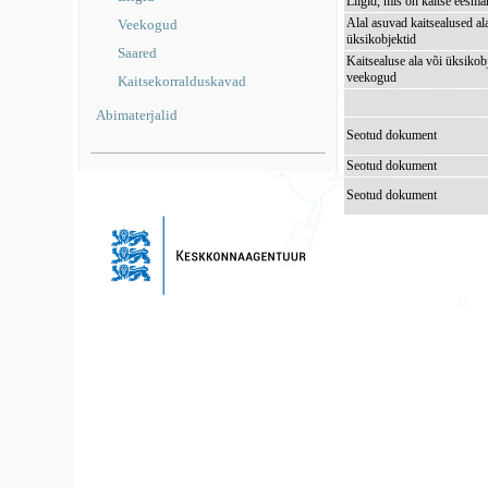
Liigid, mis on kaitse eesmä
Alal asuvad kaitsealused al
Veekogud
üksikobjektid
Saared
Kaitsealuse ala või üksikob
veekogud
Kaitsekorralduskavad
Abimaterjalid
Seotud dokument
Seotud dokument
Seotud dokument