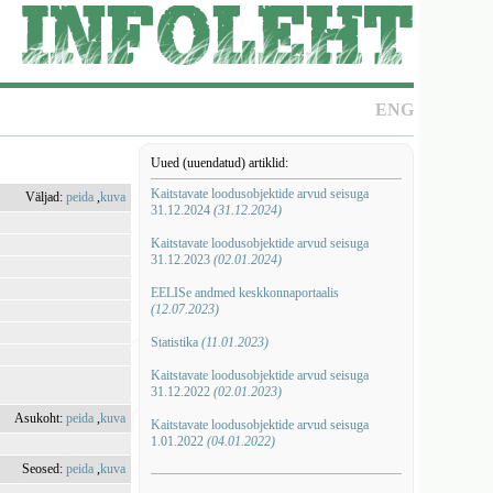
ENG
Uued (uuendatud) artiklid:
Kaitstavate loodusobjektide arvud seisuga
Väljad:
peida
,
kuva
31.12.2024
(31.12.2024)
Kaitstavate loodusobjektide arvud seisuga
31.12.2023
(02.01.2024)
EELISe andmed keskkonnaportaalis
(12.07.2023)
Statistika
(11.01.2023)
Kaitstavate loodusobjektide arvud seisuga
31.12.2022
(02.01.2023)
Asukoht:
peida
,
kuva
Kaitstavate loodusobjektide arvud seisuga
1.01.2022
(04.01.2022)
Seosed:
peida
,
kuva