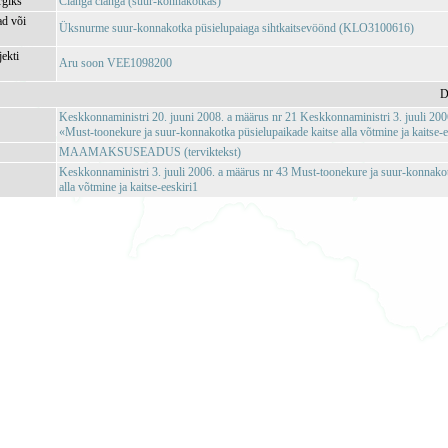
rgiks
Clanga clanga (suur-konnakotkas)
ad või
Üksnurme suur-konnakotka püsielupaiaga sihtkaitsevöönd (KLO3100616)
jekti
Aru soon VEE1098200
D
Keskkonnaministri 20. juuni 2008. a määrus nr 21 Keskkonnaministri 3. juuli 200
«Must-toonekure ja suur-konnakotka püsielupaikade kaitse alla võtmine ja kaitse
MAAMAKSUSEADUS (terviktekst)
Keskkonnaministri 3. juuli 2006. a määrus nr 43 Must-toonekure ja suur-konnakot
alla võtmine ja kaitse-eeskiri1