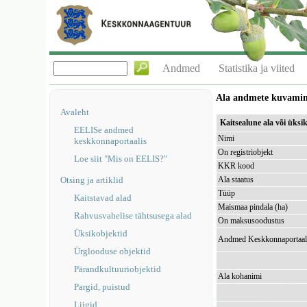
Andmed
Statistika ja viited
Ala andmete kuvami
Avaleht
Kaitsealune ala või üks
EELISe andmed
Nimi
keskkonnaportaalis
On registriobjekt
Loe siit "Mis on EELIS?"
KKR kood
Otsing ja artiklid
Ala staatus
Tüüp
Kaitstavad alad
Maismaa pindala (ha)
Rahvusvahelise tähtsusega alad
On maksusoodustus
Üksikobjektid
Andmed Keskkonnaportaal
Ürglooduse objektid
Pärandkultuuriobjektid
Ala kohanimi
Pargid, puistud
Liigid