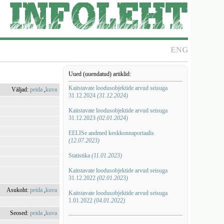
ENG
Uued (uuendatud) artiklid:
Kaitstavate loodusobjektide arvud seisuga
Väljad:
peida
,
kuva
31.12.2024
(31.12.2024)
Kaitstavate loodusobjektide arvud seisuga
31.12.2023
(02.01.2024)
EELISe andmed keskkonnaportaalis
(12.07.2023)
Statistika
(11.01.2023)
Kaitstavate loodusobjektide arvud seisuga
31.12.2022
(02.01.2023)
Asukoht:
peida
,
kuva
Kaitstavate loodusobjektide arvud seisuga
1.01.2022
(04.01.2022)
Seosed:
peida
,
kuva