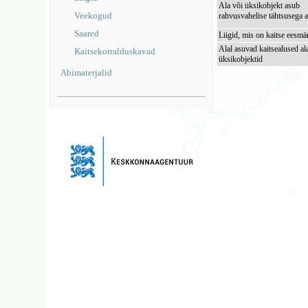
Ala või üksikobjekt asub
Veekogud
rahvusvahelise tähtsusega a
Saared
Liigid, mis on kaitse eesmä
Alal asuvad kaitsealused al
Kaitsekorralduskavad
üksikobjektid
Abimaterjalid