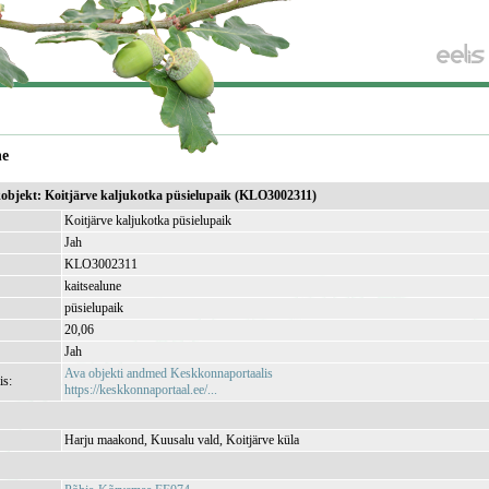
ne
ikobjekt: Koitjärve kaljukotka püsielupaik (KLO3002311)
Koitjärve kaljukotka püsielupaik
Jah
KLO3002311
kaitsealune
püsielupaik
20,06
Jah
Ava objekti andmed Keskkonnaportaalis
is:
https://keskkonnaportaal.ee/...
Harju maakond, Kuusalu vald, Koitjärve küla