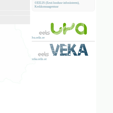
©EELIS (Eesti looduse infosüsteem),
Keskkonnaagentuur
lva.eelis.ee
veka.eelis.ee