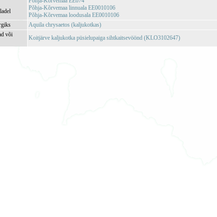
Põhja-Kõrvemaa EE074
Põhja-Kõrvemaa linnuala EE0010106
ladel
Põhja-Kõrvemaa loodusala EE0010106
rgiks
Aquila chrysaetos (kaljukotkas)
ad või
Koitjärve kaljukotka püsielupaiga sihtkaitsevöönd (KLO3102647)