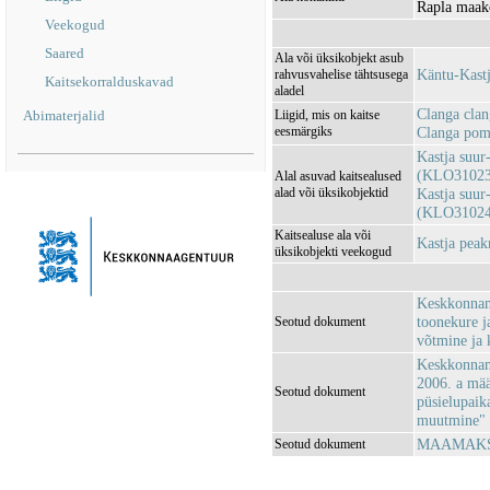
Rapla maak
Veekogud
Saared
Ala või üksikobjekt asub
Käntu-Kast
rahvusvahelise tähtsusega
Kaitsekorralduskavad
aladel
Clanga clan
Abimaterjalid
Liigid, mis on kaitse
eesmärgiks
Clanga pom
Kastja suur
(KLO31023
Alal asuvad kaitsealused
alad või üksikobjektid
Kastja suur
(KLO31024
Kaitsealuse ala või
Kastja pea
üksikobjekti veekogud
Keskkonnami
toonekure j
Seotud dokument
võtmine ja 
Keskkonnami
2006. a mää
Seotud dokument
püsielupaika
muutmine"
MAAMAKSU
Seotud dokument