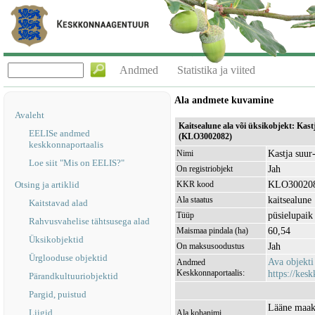
Andmed
Statistika ja viited
Ala andmete kuvamine
Avaleht
Kaitsealune ala või üksikobjekt: Kas
EELISe andmed
(KLO3002082)
keskkonnaportaalis
Kastja suur
Nimi
Loe siit "Mis on EELIS?"
Jah
On registriobjekt
KLO30020
Otsing ja artiklid
KKR kood
kaitsealune
Ala staatus
Kaitstavad alad
püsielupaik
Tüüp
Rahvusvahelise tähtsusega alad
60,54
Maismaa pindala (ha)
Üksikobjektid
Jah
On maksusoodustus
Ürglooduse objektid
Ava objekt
Andmed
Keskkonnaportaalis:
https://kesk
Pärandkultuuriobjektid
Pargid, puistud
Lääne maako
Liigid
Ala kohanimi