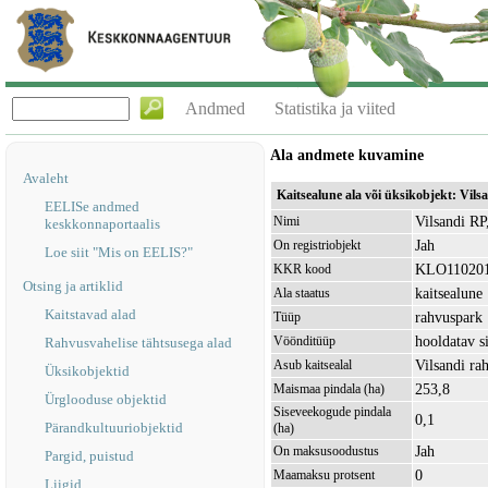
Andmed
Statistika ja viited
Ala andmete kuvamine
Avaleht
Kaitsealune ala või üksikobjekt: Vil
EELISe andmed
Vilsandi RP
Nimi
keskkonnaportaalis
Jah
On registriobjekt
Loe siit "Mis on EELIS?"
KLO11020
KKR kood
Otsing ja artiklid
kaitsealune
Ala staatus
Kaitstavad alad
rahvuspark
Tüüp
hooldatav s
Vöönditüüp
Rahvusvahelise tähtsusega alad
Vilsandi r
Asub kaitsealal
Üksikobjektid
253,8
Maismaa pindala (ha)
Ürglooduse objektid
Siseveekogude pindala
0,1
Pärandkultuuriobjektid
(ha)
Jah
On maksusoodustus
Pargid, puistud
0
Maamaksu protsent
Liigid