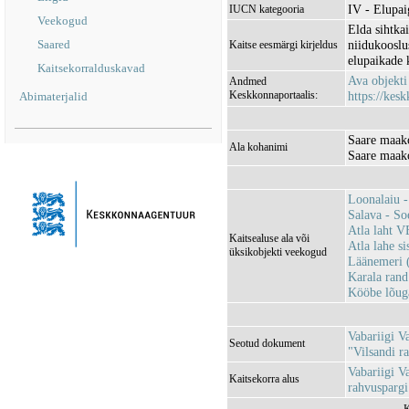
IV - Elupaig
IUCN kategooria
Veekogud
Elda sihtka
Saared
niidukooslus
Kaitse eesmärgi kirjeldus
elupaikade k
Kaitsekorralduskavad
Ava objekt
Andmed
Keskkonnaportaalis:
https://kesk
Abimaterjalid
Saare maako
Ala kohanimi
Saare maako
Loonalaiu 
Salava - S
Atla laht 
Kaitsealuse ala või
Atla lahe 
üksikobjekti veekogud
Läänemeri 
Karala ran
Kööbe lõu
Vabariigi V
Seotud dokument
"Vilsandi 
Vabariigi V
Kaitsekorra alus
rahvuspargi 