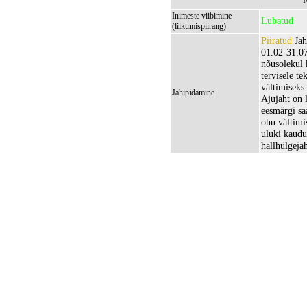
K
Inimeste viibimine
Lubatud
(liikumispiirang)
Piiratud
Jah
01.02-31.07
nõusolekul 
tervisele te
vältimiseks
Jahipidamine
Ajujaht on l
eesmärgi sa
ohu vältimi
uluki kaudu
hallhülgejah