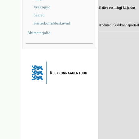
Veekogud
Kaitse eesmärgi kirjeldus
Saared
Kaitsekorralduskavad
Andmed Keskkonnaportaal
Abimaterjalid