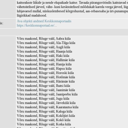
kaitsealuste liikide ja nende elupaikade kaitse. Tavaala piiranguvööndis kaitstavad 
vähetoitelised järved, vähe- kuni kesktoitelised mõõdukalt kareda veega järved, lii
lubjavaesel mullal, niiskuslembesed kõrgrohustud, aas-rebasesaba ja ürt-punanup
liigirikkad madalsood.
Ava objekti andmed Keskkonnaportaalis
is:
https://keskkonnaportaal.ee/...
Võru maakond, Rõuge vald, Aabra küla
Võru maakond, Rõuge vald, Ala-Tilga küla
Võru maakond, Rõuge vald, Augli küla
Võru maakond, Rõuge vald, Haanja küla
Võru maakond, Rõuge vald, Haki küla
Võru maakond, Rõuge vald, Hallimäe küla
Võru maakond, Rõuge vald, Hanija küla
Võru maakond, Rõuge vald, Hapsu küla
Võru maakond, Rõuge vald, Horoski küla
Võru maakond, Rõuge vald, Hotõmäe küla
Võru maakond, Rõuge vald, Härämäe küla
Võru maakond, Rõuge vald, Ihatsi küla
Võru maakond, Rõuge vald, Jaanimäe küla
Võru maakond, Rõuge vald, Jaanipeebu küla
Võru maakond, Rõuge vald, Jugu küla
Võru maakond, Rõuge vald, Järvekülä küla
Võru maakond, Rõuge vald, Kaaratautsa küla
Võru maakond, Rõuge vald, Kaloga küla
Võru maakond, Rõuge vald, Kokõjüri küla
Võru maakond, Rõuge vald, Kokõ küla
Võru maakond, Rõuge vald, Kotka küla