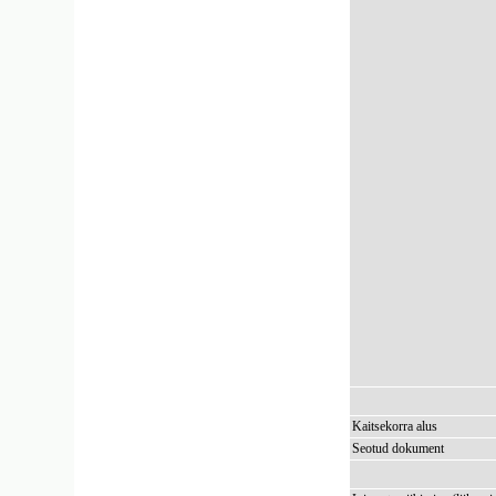
Kaitsekorra alus
Seotud dokument