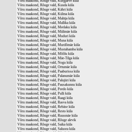
Võru maakond, Rõuge vald, Kurgjärve küla
Võru maakond, Rõuge vald, Kuuda küla
Võru maakond, Rõuge vald, Kähri küla
Võru maakond, Rõuge vald, Külma küla
Võru maakond, Rõuge vald, Mahtja küla
Võru maakond, Rõuge vald, Mallika küla
Võru maakond, Rõuge vald, Meelaku küla
Võru maakond, Rõuge vald, Miilimäe küla
Võru maakond, Rõuge vald, Muduri küla
Võru maakond, Rõuge vald, Muna küla
Võru maakond, Rõuge vald, Murdõmäe küla
Võru maakond, Rõuge vald, Mustahamba küla
Võru maakond, Rõuge vald, Mõõlu küla
Võru maakond, Rõuge vald, Mäe-Tilga küla
Võru maakond, Rõuge vald, Nogu küla
Võru maakond, Rõuge vald, Ortumäe küla
Võru maakond, Rõuge vald, Paaburissa küla
Võru maakond, Rõuge vald, Palanumäe küla
Võru maakond, Rõuge vald, Palujüri küla
Võru maakond, Rõuge vald, Pausakunnu küla
Võru maakond, Rõuge vald, Peedo küla
Võru maakond, Rõuge vald, Pulli küla
Võru maakond, Rõuge vald, Raagi küla
Võru maakond, Rõuge vald, Rasva küla
Võru maakond, Rõuge vald, Rebäse küla
Võru maakond, Rõuge vald, Resto küla
Võru maakond, Rõuge vald, Ruusmäe küla
Võru maakond, Rõuge vald, Rõuge alevik
Võru maakond, Rõuge vald, Saika küla
Võru maakond, Rõuge vald, Saluora küla