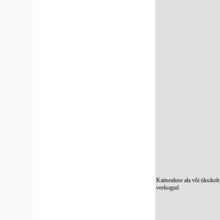
Kaitsealuse ala või üksikob
veekogud