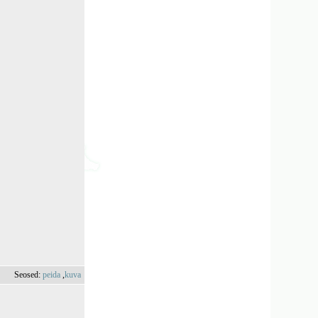
Seosed:
peida
,
kuva