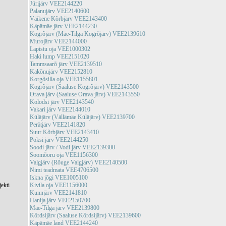
Jürijärv VEE2144220
Palanujärv VEE2140600
Väikene Kõrbjärv VEE2143400
Käpämäe järv VEE2144230
Kogrõjärv (Mäe-Tilga Kogrõjärv) VEE2139610
Murojärv VEE2144000
Lapistu oja VEE1000302
Haki lump VEE2151020
Tammsaarõ järv VEE2139510
Kakõnujärv VEE2152810
Korgõsilla oja VEE1155801
Kogrõjärv (Saaluse Kogrõjärv) VEE2143500
Orava järv (Saaluse Orava järv) VEE2143550
Kolodsi järv VEE2143540
Vakari järv VEE2144010
Küläjärv (Vällämäe Küläjärv) VEE2139700
Perätjärv VEE2141820
Suur Kõrbjärv VEE2143410
Poksi järv VEE2144250
Soodi järv / Vodi järv VEE2139300
Soomõoru oja VEE1156300
Valgjärv (Rõuge Valgjärv) VEE2140500
Nimi teadmata VEE4706500
Iskna jõgi VEE1005100
jekti
Kivila oja VEE1156000
Kunnjärv VEE2141810
Hanija järv VEE2150700
Mäe-Tilga järv VEE2139800
Kõrdsijärv (Saaluse Kõrdsijärv) VEE2139600
Käpämäe land VEE2144240