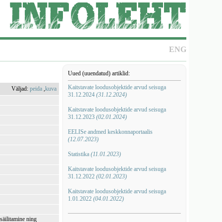
ENG
Uued (uuendatud) artiklid:
Kaitstavate loodusobjektide arvud seisuga
Väljad:
peida
,
kuva
31.12.2024
(31.12.2024)
Kaitstavate loodusobjektide arvud seisuga
31.12.2023
(02.01.2024)
EELISe andmed keskkonnaportaalis
(12.07.2023)
Statistika
(11.01.2023)
Kaitstavate loodusobjektide arvud seisuga
31.12.2022
(02.01.2023)
Kaitstavate loodusobjektide arvud seisuga
1.01.2022
(04.01.2022)
säilitamine ning