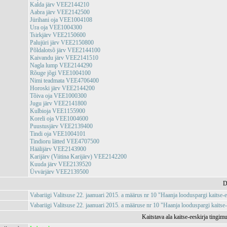
Kalda järv VEE2144210
Aabra järv VEE2142500
Jürihani oja VEE1004108
Ura oja VEE1004300
Tsirkjärv VEE2150600
Palujüri järv VEE2150800
Põldalotsõ järv VEE2144100
Kaivandu järv VEE2141510
Nagla lump VEE2144290
Rõuge jõgi VEE1004100
Nimi teadmata VEE4706400
Horoski järv VEE2144200
Tõiva oja VEE1000300
Jugu järv VEE2141800
Kulbioja VEE1155900
Koreli oja VEE1004600
Puustusjärv VEE2139400
Tindi oja VEE1004101
Tindioru lätted VEE4707500
Häälijärv VEE2143900
Karijärv (Viitina Karijärv) VEE2142200
Kuuda järv VEE2139520
Üvvärjärv VEE2139500
D
Vabariigi Valitsuse 22. jaanuari 2015. a määrus nr 10 "Haanja looduspargi kaitse-e
Vabariigi Valitsuse 22. jaanuari 2015. a määruse nr 10 "Haanja looduspargi kai
Kaitstava ala kaitse-eeskirja tingim