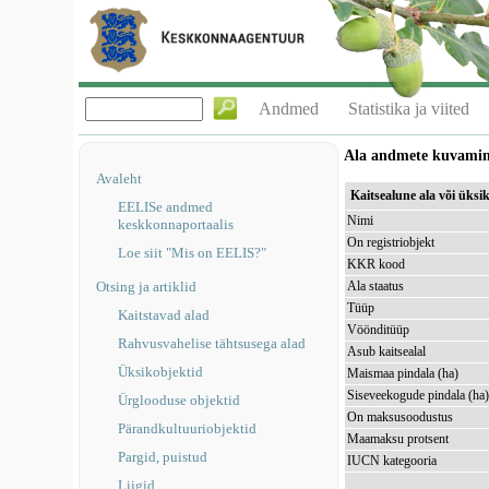
Andmed
Statistika ja viited
Ala andmete kuvami
Avaleht
Kaitsealune ala või üks
EELISe andmed
Nimi
keskkonnaportaalis
On registriobjekt
Loe siit "Mis on EELIS?"
KKR kood
Otsing ja artiklid
Ala staatus
Tüüp
Kaitstavad alad
Vöönditüüp
Rahvusvahelise tähtsusega alad
Asub kaitsealal
Üksikobjektid
Maismaa pindala (ha)
Siseveekogude pindala (ha
Ürglooduse objektid
On maksusoodustus
Pärandkultuuriobjektid
Maamaksu protsent
Pargid, puistud
IUCN kategooria
Liigid