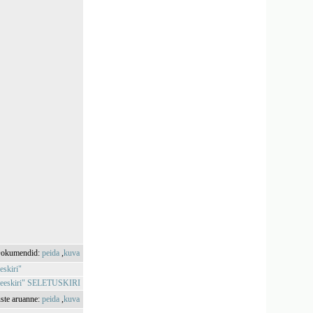
okumendid:
peida
,
kuva
eskiri"
tse-eeskiri" SELETUSKIRI
uste aruanne:
peida
,
kuva