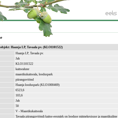
ne
ikobjekt: Haanja LP, Tavaala pv. (KLO1101522)
Haanja LP, Tavaala pv.
Jah
KLO1101522
kaitsealune
maastikukaitseala, looduspark
piiranguvöönd
Haanja looduspark (KLO1000469)
6523,6
)
103,6
Jah
50
V - Maastikukaitseala
Tavaala piiranguvööndi kaitse-eesmärk on looduse mitmekesisuse ja maastikuilme 