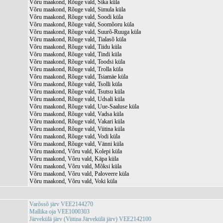
Võru maakond, Rõuge vald, Sika küla
Võru maakond, Rõuge vald, Simula küla
Võru maakond, Rõuge vald, Soodi küla
Võru maakond, Rõuge vald, Soomõoru küla
Võru maakond, Rõuge vald, Suurõ-Ruuga küla
Võru maakond, Rõuge vald, Tialasõ küla
Võru maakond, Rõuge vald, Tiidu küla
Võru maakond, Rõuge vald, Tindi küla
Võru maakond, Rõuge vald, Toodsi küla
Võru maakond, Rõuge vald, Trolla küla
Võru maakond, Rõuge vald, Tsiamäe küla
Võru maakond, Rõuge vald, Tsolli küla
Võru maakond, Rõuge vald, Tsutsu küla
Võru maakond, Rõuge vald, Udsali küla
Võru maakond, Rõuge vald, Uue-Saaluse küla
Võru maakond, Rõuge vald, Vadsa küla
Võru maakond, Rõuge vald, Vakari küla
Võru maakond, Rõuge vald, Viitina küla
Võru maakond, Rõuge vald, Vodi küla
Võru maakond, Rõuge vald, Vänni küla
Võru maakond, Võru vald, Kolepi küla
Võru maakond, Võru vald, Käpa küla
Võru maakond, Võru vald, Mõksi küla
Võru maakond, Võru vald, Paloveere küla
Võru maakond, Võru vald, Voki küla
Varõssõ järv VEE2144270
Mallika oja VEE1000303
Järvekülä järv (Viitina Järvekülä järv) VEE2142100