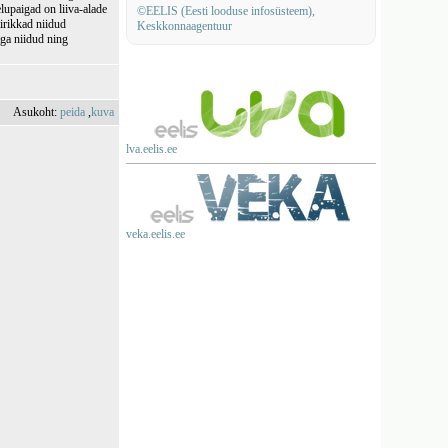
elupaigad on liiva-alade
©EELIS (Eesti looduse infosüsteem),
girikkad niidud
Keskkonnaagentuur
uga niidud ning
Asukoht:
peida
,
kuva
lva.eelis.ee
veka.eelis.ee