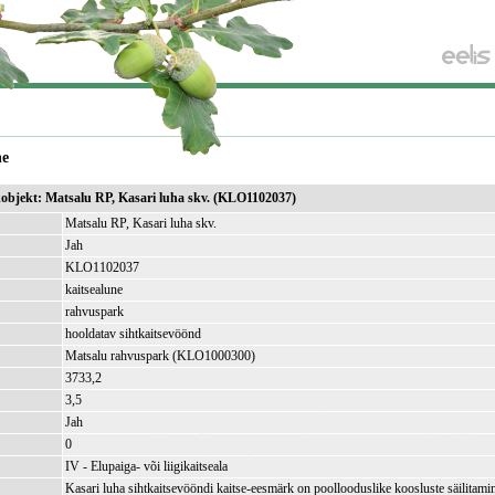
ne
ikobjekt: Matsalu RP, Kasari luha skv. (KLO1102037)
Matsalu RP, Kasari luha skv.
Jah
KLO1102037
kaitsealune
rahvuspark
hooldatav sihtkaitsevöönd
Matsalu rahvuspark (KLO1000300)
3733,2
)
3,5
Jah
0
IV - Elupaiga- või liigikaitseala
Kasari luha sihtkaitsevööndi kaitse-eesmärk on poollooduslike koosluste säilitamin