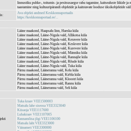
linnustiku puhke-, toitumis- ja pesitsusaegse rahu tagamine, kaitsealuste liikide ja 
taastamine ning kultuuripärandi objektide ja kaitstavate looduse üksikobjektide säil
Ava objekti andmed Keskkonnaportaalis
is:
https://keskkonnaportaal.ee/...
Lääne maakond, Haapsalu linn, Haeska küla
Lääne maakond, Lääne-Nigula vald, Allikotsa küla
Lääne maakond, Lääne-Nigula vald, Keravere küla
Lääne maakond, Lääne-Nigula vald, Keskvere küla
Lääne maakond, Lääne-Nigula vald, Kurevere küla
Lääne maakond, Lääne-Nigula vald, Männiku küla
Lääne maakond, Lääne-Nigula vald, Rannajõe küla
Lääne maakond, Lääne-Nigula vald, Rõude küla
Lääne maakond, Lääne-Nigula vald, Tuka küla
Pärnu maakond, Lääneranna vald, Kelu küla
Pärnu maakond, Lääneranna vald, Kirbla küla
Pärnu maakond, Lääneranna vald, Kloostri küla
Pärnu maakond, Lääneranna vald, Rannu küla
Pärnu maakond, Lääneranna vald, Seli küla
Tuka kraav VEE1500003
Matsalu lahe siseosa VEE3323040
Kiisaoja VEE1117600
Luhakraav VEE1107005
jekti
Rannamõisa jõgi VEE1106100
Matsalu laht VEE3323000
Väinameri VEE3300000