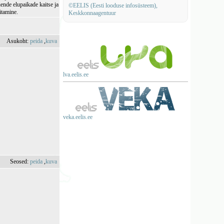
nende elupaikade kaitse ja
©EELIS (Eesti looduse infosüsteem),
itamine.
Keskkonnaagentuur
Asukoht:
peida
,
kuva
lva.eelis.ee
veka.eelis.ee
Seosed:
peida
,
kuva