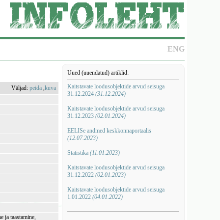
ENG
Uued (uuendatud) artiklid:
Kaitstavate loodusobjektide arvud seisuga
Väljad:
peida
,
kuva
31.12.2024
(31.12.2024)
Kaitstavate loodusobjektide arvud seisuga
31.12.2023
(02.01.2024)
EELISe andmed keskkonnaportaalis
(12.07.2023)
Statistika
(11.01.2023)
Kaitstavate loodusobjektide arvud seisuga
31.12.2022
(02.01.2023)
Kaitstavate loodusobjektide arvud seisuga
1.01.2022
(04.01.2022)
e ja taastamine,