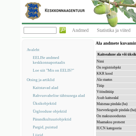
Andmed
Statistika ja viited
Ala andmete kuvami
Avaleht
Kaitsealune ala või üks
EELISe andmed
Nimi
keskkonnaportaalis
On registriobjekt
Loe siit "Mis on EELIS?"
KKR kood
Otsing ja artiklid
Ala staatus
Tüüp
Kaitstavad alad
Vöönditüüp
Rahvusvahelise tähtsusega alad
Asub kaitsealal
Üksikobjektid
Maismaa pindala (ha)
Siseveekogude pindala (ha
Ürglooduse objektid
On maksusoodustus
Pärandkultuuriobjektid
Maamaksu protsent
Pargid, puistud
IUCN kategooria
Liigid