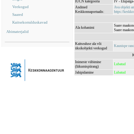
IUCN kategooria
IV - Elupaiga- 
Veekogud
Andmed
Ava objekti 
Keskkonnaportaalis:
https://keskko
Saared
Kaitsekorralduskavad
Saare maakond
Ala kohanimi
Saare maakond
Abimaterjalid
Kaitsealuse ala või
Kaunispe ra
üksikobjekti veekogud
K
Inimeste viibimine
Lubatud
(liikumispiirang)
Jahipidamine
Lubatud