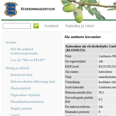
Andmed
Statistika ja viited
Ala andmete kuvamine
Avaleht
Kaitsealune ala või üksikobjekt: L
EELISe andmed
(KLO1101251)
keskkonnaportaalis
Nimi
Lindmetsa MK
Loe siit "Mis on EELIS?"
On registriobjekt
Jah
KKR kood
KLO1101251
Otsing ja artiklid
Ala staatus
kaitsealune
Kaitstavad alad
Tüüp
maastikukaits
Rahvusvahelise tähtsusega alad
Vöönditüüp
hooldatav sih
Asub kaitsealal
Lindmetsa ma
Üksikobjektid
Maismaa pindala (ha)
50,1
Ürglooduse objektid
Siseveekogude pindala
0,1
Pärandkultuuriobjektid
(ha)
On maksusoodustus
Jah
Pargid, puistud
Maamaksu protsent
0
Liigid